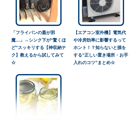
「フライパンの蓋が邪
【エアコン室外機】電気代
魔…」→シンク下が“驚くほ
や冷房効率に影響するって
ど”スッキリする【神収納テ
ホント！？知らないと損を
ク】教えるから試してみて
する“正しい置き場所・お手
☆
入れのコツ”まとめ☆
この夏、常備しておきたい
『塩レモン』の作り方☆熱