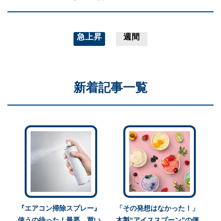
急上昇
週間
新着記事一覧
『エアコン掃除スプレー』
「その発想はなかった！」
使うの待った！最悪、買い
木製“アイススプーン”の便