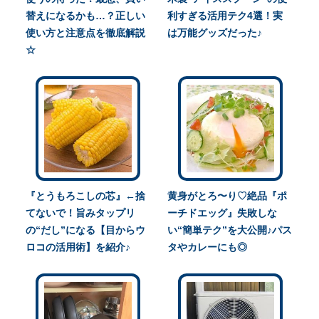
替えになるかも…？正しい
利すぎる活用テク4選！実
使い方と注意点を徹底解説
は万能グッズだった♪
☆
『とうもろこしの芯』←捨
黄身がとろ〜り♡絶品『ポ
てないで！旨みタップリ
ーチドエッグ』失敗しな
の“だし”になる【目からウ
い“簡単テク”を大公開♪パス
ロコの活用術】を紹介♪
タやカレーにも◎