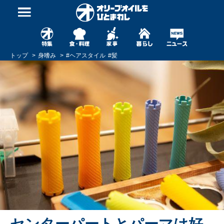
トップ
身嗜み
#
ヘアスタイル
#
髪
センターパートとパーマは好