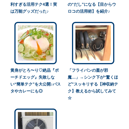
利すぎる活用テク4選！実
の“だし”になる【目からウ
は万能グッズだった♪
ロコの活用術】を紹介♪
黄身がとろ〜り♡絶品『ポ
「フライパンの蓋が邪
ーチドエッグ』失敗しな
魔…」→シンク下が“驚くほ
い“簡単テク”を大公開♪パス
ど”スッキリする【神収納テ
タやカレーにも◎
ク】教えるから試してみて
☆