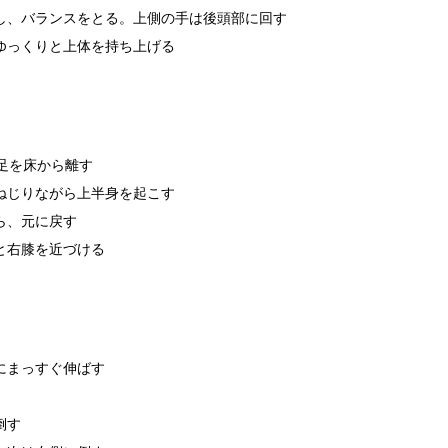
し、バランスをとる。上側の手は後頭部に回す
ゆっくりと上体を持ち上げる
足を床から離す
ねじりながら上半身を起こす
ら、元に戻す
と右膝を近づける
にまっすぐ伸ばす
倒す