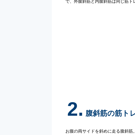
で、外腹斜筋と内腹斜筋は同じ筋ト
2.
腹斜筋の筋ト
お腹の両サイドを斜めに走る腹斜筋