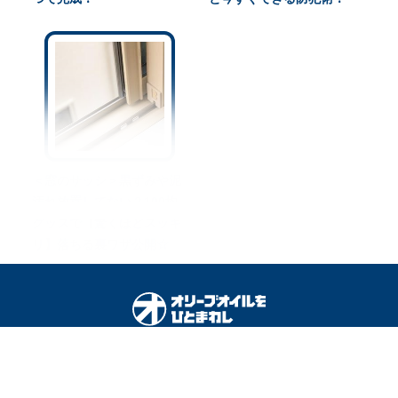
＜窓のサッシ＞黒ずみや泥
汚れ放置してない？100均
グッズで【驚くほどスッキ
リ】落ちる裏ワザ公開☆