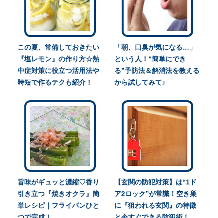
この夏、常備しておきたい
「朝、口臭が気になる…」
『塩レモン』の作り方☆熱
という人！“簡単にでき
中症対策に役立つ活用法や
る”予防法＆解消法を教える
時短で作るテクも紹介！
から試してみて♪
旨味がギュッと濃縮♡香り
【玄関の防犯対策】は“1ド
引き立つ『焼きオクラ』簡
ア2ロック”が常識！空き巣
単レシピ｜フライパンひと
に『狙われる玄関』の特徴
つで完成！
と今すぐできる防犯術！