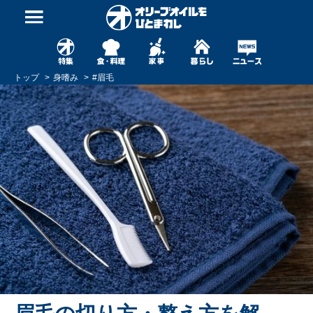
トップ
身嗜み
#
眉毛