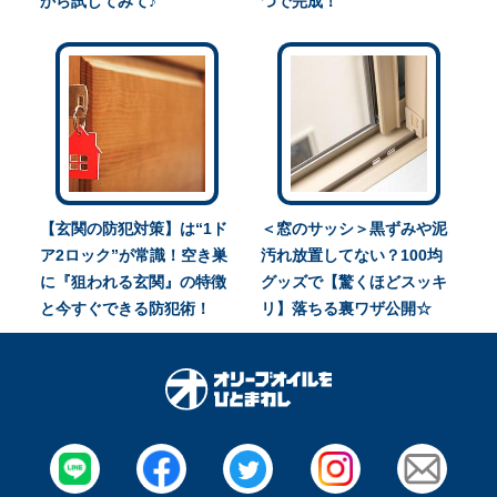
から試してみて♪
つで完成！
【玄関の防犯対策】は“1ド
＜窓のサッシ＞黒ずみや泥
ア2ロック”が常識！空き巣
汚れ放置してない？100均
に『狙われる玄関』の特徴
グッズで【驚くほどスッキ
と今すぐできる防犯術！
リ】落ちる裏ワザ公開☆