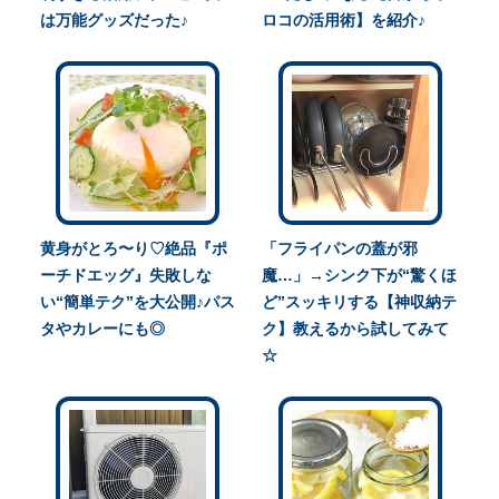
は万能グッズだった♪
ロコの活用術】を紹介♪
黄身がとろ〜り♡絶品『ポ
「フライパンの蓋が邪
ーチドエッグ』失敗しな
魔…」→シンク下が“驚くほ
い“簡単テク”を大公開♪パス
ど”スッキリする【神収納テ
タやカレーにも◎
ク】教えるから試してみて
☆