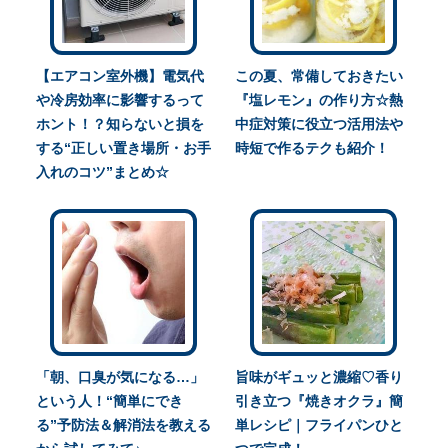
【エアコン室外機】電気代
この夏、常備しておきたい
や冷房効率に影響するって
『塩レモン』の作り方☆熱
ホント！？知らないと損を
中症対策に役立つ活用法や
する“正しい置き場所・お手
時短で作るテクも紹介！
入れのコツ”まとめ☆
「朝、口臭が気になる…」
旨味がギュッと濃縮♡香り
という人！“簡単にでき
引き立つ『焼きオクラ』簡
る”予防法＆解消法を教える
単レシピ｜フライパンひと