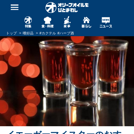
トップ
嗜好品
#
カクテル
#
ハーブ酒