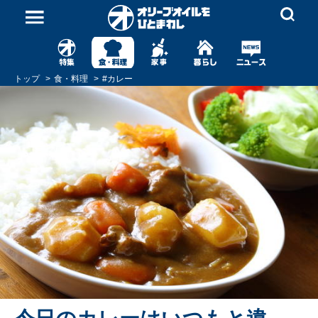
トップ
食・料理
#
カレー