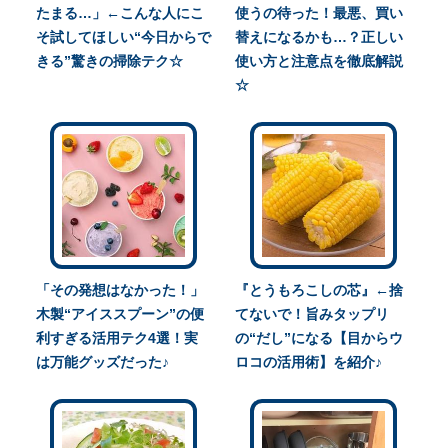
たまる…」←こんな人にこ
使うの待った！最悪、買い
そ試してほしい“今日からで
替えになるかも…？正しい
きる”驚きの掃除テク☆
使い方と注意点を徹底解説
☆
「その発想はなかった！」
『とうもろこしの芯』←捨
木製“アイススプーン”の便
てないで！旨みタップリ
利すぎる活用テク4選！実
の“だし”になる【目からウ
は万能グッズだった♪
ロコの活用術】を紹介♪