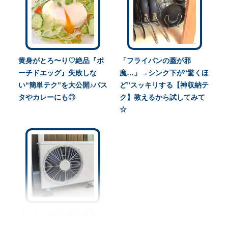
黄身がとろ〜り♡絶品『ポ
「フライパンの蓋が邪
ーチドエッグ』失敗しな
魔…」→シンク下が“驚くほ
い“簡単テク”を大公開♪パス
ど”スッキリする【神収納テ
タやカレーにも◎
ク】教えるから試してみて
☆
【エアコン室外機】電気代
や冷房効率に影響するって