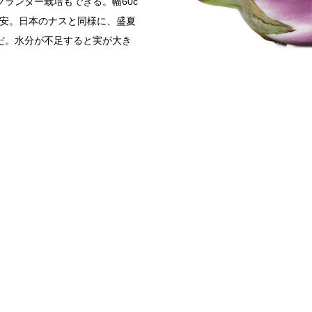
ランター栽培もできる。幅60c
目安。日本のナスと同様に、盛夏
だ。水分が不足すると実が大き