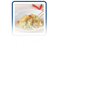
シャキシャキ食感が嬉しい
♡無限に食べられる『キャ
ベツの塩もみ』のやり方＆
活用レシピ♪大量消費にもピ
ッタリ◎