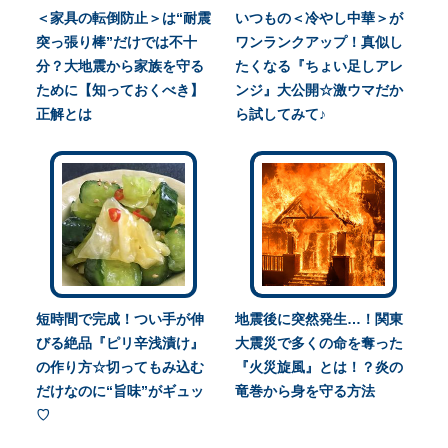
＜家具の転倒防止＞は“耐震
いつもの＜冷やし中華＞が
突っ張り棒”だけでは不十
ワンランクアップ！真似し
分？大地震から家族を守る
たくなる『ちょい足しアレ
ために【知っておくべき】
ンジ』大公開☆激ウマだか
正解とは
ら試してみて♪
短時間で完成！つい手が伸
地震後に突然発生…！関東
びる絶品『ピリ辛浅漬け』
大震災で多くの命を奪った
の作り方☆切ってもみ込む
『火災旋風』とは！？炎の
だけなのに“旨味”がギュッ
竜巻から身を守る方法
♡