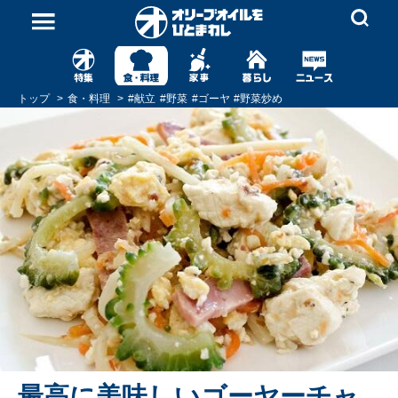
トップ
食・料理
#
献立
#
野菜
#
ゴーヤ
#
野菜炒め
最高に美味しいゴーヤーチャ