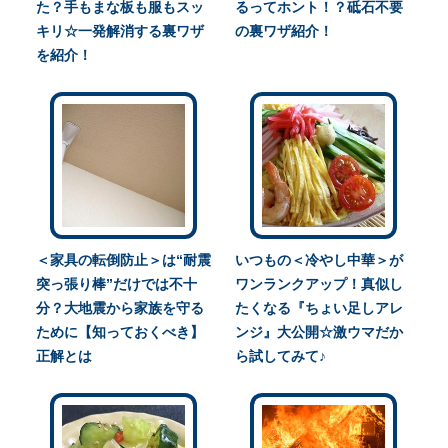
た？手もまな板も服もスッ
るってホント！？砥石不要
キリ☆一発解消する裏ワザ
の裏ワザ紹介！
を紹介！
＜家具の転倒防止＞は“耐震
いつもの＜冷やし中華＞が
突っ張り棒”だけでは不十
ワンランクアップ！真似し
分？大地震から家族を守る
たくなる『ちょい足しアレ
ために【知っておくべき】
ンジ』大公開☆激ウマだか
正解とは
ら試してみて♪