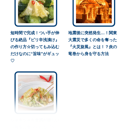
短時間で完成！つい手が伸
地震後に突然発生…！関東
びる絶品『ピリ辛浅漬け』
大震災で多くの命を奪った
の作り方☆切ってもみ込む
『火災旋風』とは！？炎の
だけなのに“旨味”がギュッ
竜巻から身を守る方法
♡
シャキシャキ食感が嬉しい
♡無限に食べられる『キャ