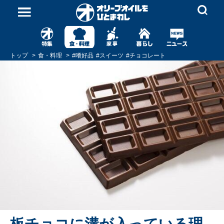
トップ
食・料理
#
嗜好品
#
スイーツ
#
チョコレート
板チョコに溝が入っている理