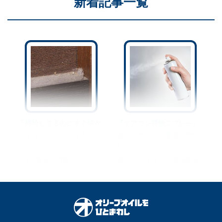
新着記事一覧
「掃除してるのにすぐ埃が
『エアコン掃除スプレー』
たまる…」←こんな人にこ
使うの待った！最悪、買い
そ試してほしい“今日からで
替えになるかも…？正しい
きる”驚きの掃除テク☆
使い方と注意点を徹底解説
☆