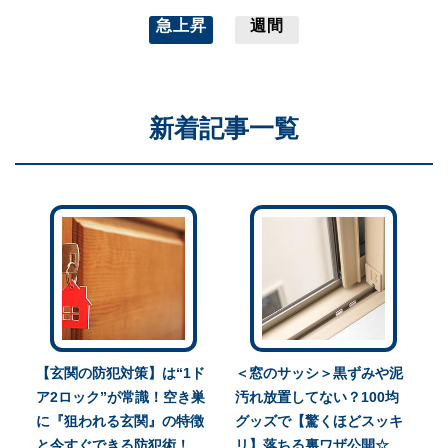
急上昇
週間
新着記事一覧
【玄関の防犯対策】は“1ド
＜窓のサッシ＞黒ずみや泥
ア2ロック”が常識！空き巣
汚れ放置してない？100均
に『狙われる玄関』の特徴
グッズで【驚くほどスッキ
と今すぐできる防犯術！
リ】落ちる裏ワザ公開☆