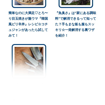
簡単なのに大満足♡とろ〜
『魚臭さ』は“家にある調味
り目玉焼きが激ウマ『韓国
料”で解消できるって知って
風ピリ辛丼』レシピ☆コチ
た？手もまな板も服もスッ
ュジャンがあったら試して
キリ☆一発解消する裏ワザ
みて！
を紹介！
切れ味が悪くなった包丁が
『アルミホイル』で復活す
るってホント！？砥石不要
の裏ワザ紹介！