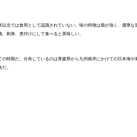
東以北では食用として認識されていない。味の特徴は脂が強く、濃厚な
物、刺身、煮付けにして食べると美味しい。
ての時期だ。分布しているのは青森県から九州南岸にかけての日本海や
島だ。