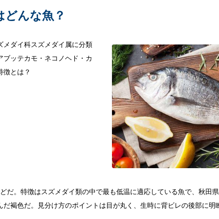
はどんな魚？
ズメダイ科スズメダイ属に分類
アブッテカモ・ネコノヘド・カ
特徴とは？
mほどだ。特徴はスズメダイ類の中で最も低温に適応している魚で、秋田
んだ褐色だ。見分け方のポイントは目が丸く、生時に背ビレの後部に明