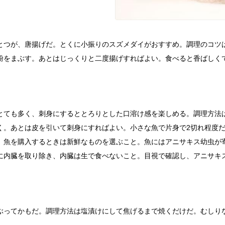
とつが、唐揚げだ。とくに小振りのスズメダイがおすすめ。調理のコツ
粉をまぶす。あとはじっくりと二度揚げすればよい。食べると香ばしく
とても多く、刺身にするととろりとした口溶け感を楽しめる。調理方法
く。あとは皮を引いて刺身にすればよい。小さな魚で片身で2切れ程度
、魚を購入するときは新鮮なものを選ぶこと。魚にはアニサキス幼虫が
に内臓を取り除き、内臓は生で食べないこと。目視で確認し、アニサキ
ぶってかもだ。調理方法は塩漬けにして焦げるまで焼くだけだ。むしり