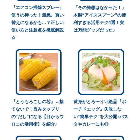
『エアコン掃除スプレー』
「その発想はなかった！」
使うの待った！最悪、買い
木製“アイススプーン”の便
替えになるかも…？正しい
利すぎる活用テク4選！実
使い方と注意点を徹底解説
は万能グッズだった♪
☆
『とうもろこしの芯』←捨
黄身がとろ〜り♡絶品『ポ
てないで！旨みタップリ
ーチドエッグ』失敗しな
の“だし”になる【目からウ
い“簡単テク”を大公開♪パス
ロコの活用術】を紹介♪
タやカレーにも◎