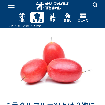
トップ
食・料理
#
果物