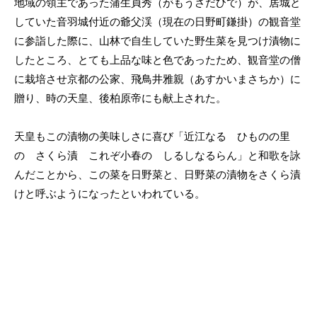
地域の領主であった蒲生貞秀（がもうさだひで）が、居城と
していた音羽城付近の爺父渓（現在の日野町鎌掛）の観音堂
に参詣した際に、山林で自生していた野生菜を見つけ漬物に
したところ、とても上品な味と色であったため、観音堂の僧
に栽培させ京都の公家、飛鳥井雅親（あすかいまさちか）に
贈り、時の天皇、後柏原帝にも献上された。
天皇もこの漬物の美味しさに喜び「近江なる ひものの里
の さくら漬 これぞ小春の しるしなるらん」と和歌を詠
んだことから、この菜を日野菜と、日野菜の漬物をさくら漬
けと呼ぶようになったといわれている。