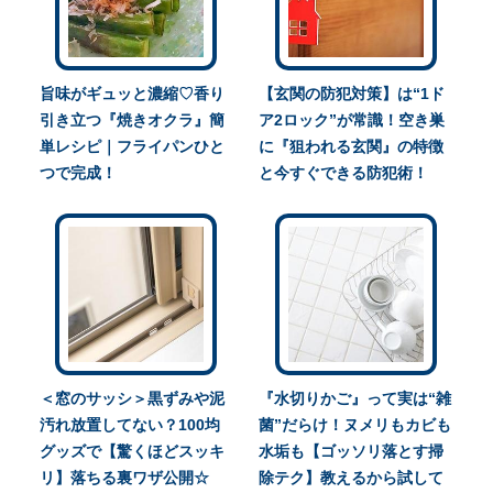
旨味がギュッと濃縮♡香り
【玄関の防犯対策】は“1ド
引き立つ『焼きオクラ』簡
ア2ロック”が常識！空き巣
単レシピ｜フライパンひと
に『狙われる玄関』の特徴
つで完成！
と今すぐできる防犯術！
＜窓のサッシ＞黒ずみや泥
『水切りかご』って実は“雑
汚れ放置してない？100均
菌”だらけ！ヌメリもカビも
グッズで【驚くほどスッキ
水垢も【ゴッソリ落とす掃
リ】落ちる裏ワザ公開☆
除テク】教えるから試して