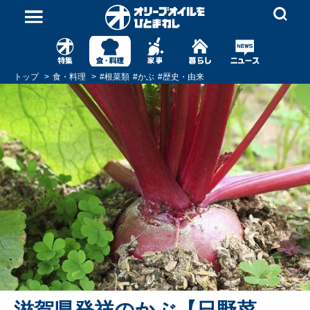
トップ
食・料理
#
根菜類
#
かぶ
#
歴史・由来
滋賀県発祥のかぶ【日野菜