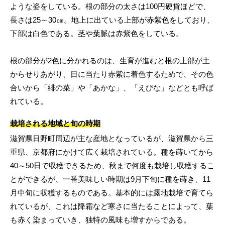
ような姿をしている。根の部分の太さは100円硬貨ほどで、
長さは25～30㎝。地上に出ている上部が赤紫色をしており、
下部は白色である。茎や葉脈は赤紫色をしている。
根の部分が2色に分かれるのは、生育が進むと根の上部が土
からせりあがり、日に当たり赤紫に着色するためで、その色
合いから「緋の菜」や「あかな」、「えびな」などとも呼ば
れている。
栽培される地域と旬の時期
滋賀県日野町周辺が主な産地となっているが、滋賀県から三
重県、京都府にかけて広く栽培されている。種を蒔いてから
40～50日で収穫できるため、秋まで何度も栽培し収穫するこ
とができるが、一番美味しい時期は9月下旬に種を蒔き、11
月中旬に収穫するものである。基本的には露地栽培で育てら
れているが、これは降霜など寒さに当たることによって、葉
も赤く染まっていき、独特の風味も増すからである。