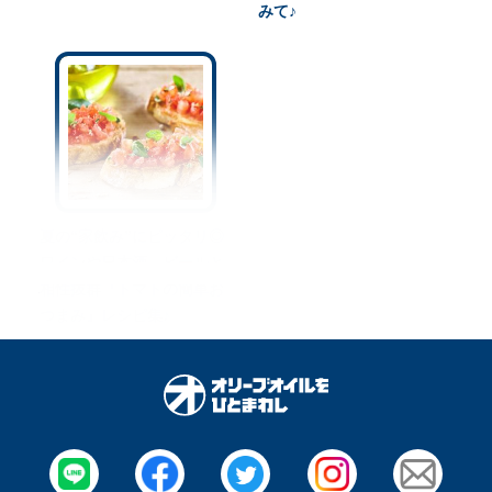
みて♪
夏の“家飲み”にピッタリ◎
ワインや日本酒、ビールと
相性抜群『トマトの簡単お
つまみ』レシピ集♪