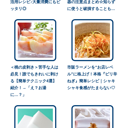
活用レシピ♪大量消費にもピ
器の注意点まとめ☆知らず
ッタリ◎
に使うと破損することも…
＜桃の皮剥き＞苦手な人は
市販ラーメンを“お店レベ
必見！誰でもきれいに剥け
ル”に格上げ！本格『ピリ辛
る【簡単テクニック4選】
ねぎ』簡単レシピ｜シャキ
紹介！→「え？お湯
シャキ食感がたまらない♡
に…？」