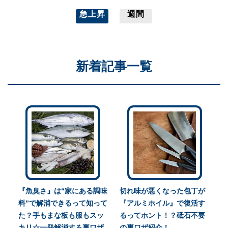
急上昇
週間
新着記事一覧
『魚臭さ』は“家にある調味
切れ味が悪くなった包丁が
料”で解消できるって知って
『アルミホイル』で復活す
た？手もまな板も服もスッ
るってホント！？砥石不要
キリ☆一発解消する裏ワザ
の裏ワザ紹介！