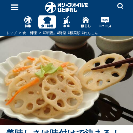
トップ
食・料理
#
調理法
#
野菜
#
根菜類
#
れんこん