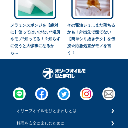
メラミンスポンジを【絶対
その醤油シミ…まだ落ちる
に】使ってはいけない“場所
かも！外出先で慌てない
やモノ”知ってる！？知らず
【簡単シミ抜きテク】を伝
に使うと大惨事になるか
授☆応急処置がモノを言
も…
う！
オリーブオイルをひとまわしとは
料理を安全に楽しむために