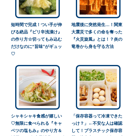
短時間で完成！つい手が伸
地震後に突然発生…！関東
びる絶品『ピリ辛浅漬け』
大震災で多くの命を奪った
の作り方☆切ってもみ込む
『火災旋風』とは！？炎の
だけなのに“旨味”がギュッ
竜巻から身を守る方法
♡
シャキシャキ食感が嬉しい
「保存容器って冷凍できた
♡無限に食べられる『キャ
っけ？」←不安な人は確認
ベツの塩もみ』のやり方＆
して！プラスチック保存容