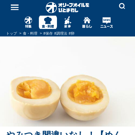
トップ
食・料理
#
保存
#
調理法
#
卵
やみつき間違いなし！【めん