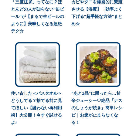
「三度注ぎ」ってなに？ほ
カビやダニを爆発的に繁殖
とんどの人が知らない“缶ビ
させる【湿度】→効率よく
ール”が【まるで生ビールの
下げる“超手軽な方法”まと
ように】美味しくなる超絶
め☆
テク☆
使い古した＜バスタオル＞
“あと1品”に困ったら…甘
どうしてる？捨てる前に見
辛ジューシー♡絶品『ナス
てほしい【縫わない再利用
のしょうが焼き』簡単レシ
術】大公開！今すぐ試せる
ピ｜お箸が止まらなくな
よ♪
る！