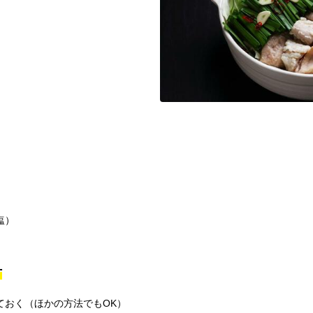
塩）
方
ておく（ほかの方法でもOK）