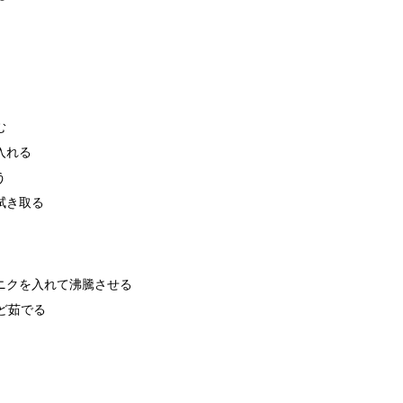
む
入れる
う
拭き取る
ニクを入れて沸騰させる
ど茹でる