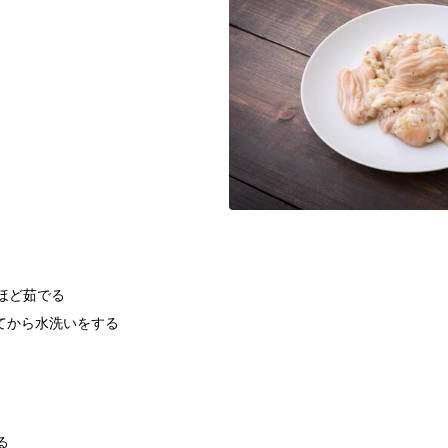
ほど茹でる
てから水洗いをする
る