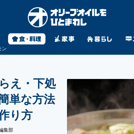
モン
らえ・下処
簡単な方法
作り方
編集部