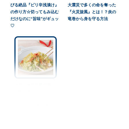
びる絶品『ピリ辛浅漬け』
大震災で多くの命を奪った
の作り方☆切ってもみ込む
『火災旋風』とは！？炎の
だけなのに“旨味”がギュッ
竜巻から身を守る方法
♡
シャキシャキ食感が嬉しい
♡無限に食べられる『キャ
ベツの塩もみ』のやり方＆
活用レシピ♪大量消費にもピ
ッタリ◎