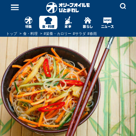
トップ
食・料理
#
栄養・カロリー
#
サラダ
#
春雨