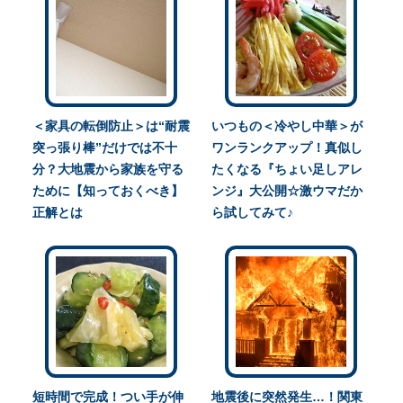
＜家具の転倒防止＞は“耐震
いつもの＜冷やし中華＞が
突っ張り棒”だけでは不十
ワンランクアップ！真似し
分？大地震から家族を守る
たくなる『ちょい足しアレ
ために【知っておくべき】
ンジ』大公開☆激ウマだか
正解とは
ら試してみて♪
短時間で完成！つい手が伸
地震後に突然発生…！関東