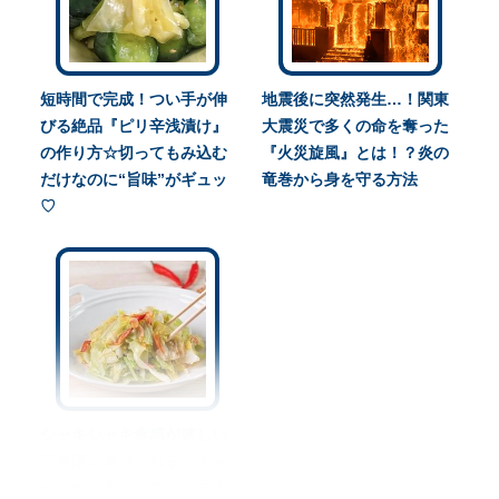
短時間で完成！つい手が伸
地震後に突然発生…！関東
びる絶品『ピリ辛浅漬け』
大震災で多くの命を奪った
の作り方☆切ってもみ込む
『火災旋風』とは！？炎の
だけなのに“旨味”がギュッ
竜巻から身を守る方法
♡
シャキシャキ食感が嬉しい
♡無限に食べられる『キャ
ベツの塩もみ』のやり方＆