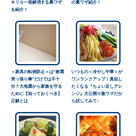
キリ☆一発解消する裏ワザ
の裏ワザ紹介！
を紹介！
＜家具の転倒防止＞は“耐震
いつもの＜冷やし中華＞が
突っ張り棒”だけでは不十
ワンランクアップ！真似し
分？大地震から家族を守る
たくなる『ちょい足しアレ
ために【知っておくべき】
ンジ』大公開☆激ウマだか
正解とは
ら試してみて♪