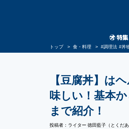
トップ
食・料理
#
調理法
#
丼
【豆腐丼】はヘ
味しい！基本か
まで紹介！
投稿者：ライター 徳田藍子（とくだ