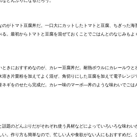
れなどんぶりになるだろう。
なのがトマト豆腐丼だ。一口大にカットしたトマトと豆腐、ちぎった海
べる。最初からトマトと豆腐を混ぜておくことでごはんとのなじみもよ
いときにおすすめなのが、カレー豆腐丼だ。耐熱ボウルにカレールウと
水溶き片栗粉を加えてよく混ぜ、角切りにした豆腐を加えて電子レンジ
青ネギをのせたら完成だ。カレー味のマーボ―丼のような味わいでごは
と話題のどんぶりだがそれぞれ使う具材などによっていろいろな味わい
しい。作り方も簡単なので、忙しい人や食欲がない人にもおすすめだ。