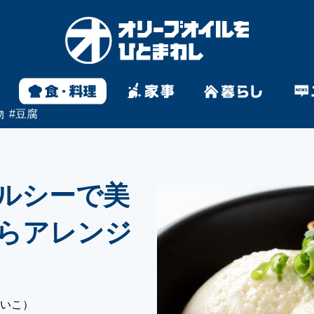
物
#
豆腐
ルシーで美
らアレンジ
あいこ）