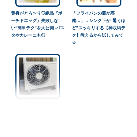
黄身がとろ〜り♡絶品『ポ
「フライパンの蓋が邪
ーチドエッグ』失敗しな
魔…」→シンク下が“驚くほ
い“簡単テク”を大公開♪パス
ど”スッキリする【神収納テ
タやカレーにも◎
ク】教えるから試してみて
☆
【エアコン室外機】電気代
や冷房効率に影響するって
ホント！？知らないと損を
する“正しい置き場所・お手
入れのコツ”まとめ☆