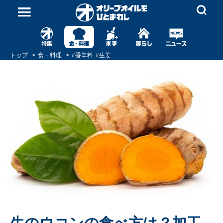
トップ
食・料理
#
香辛料
#
生姜
生のウコンの食べ方は？加工