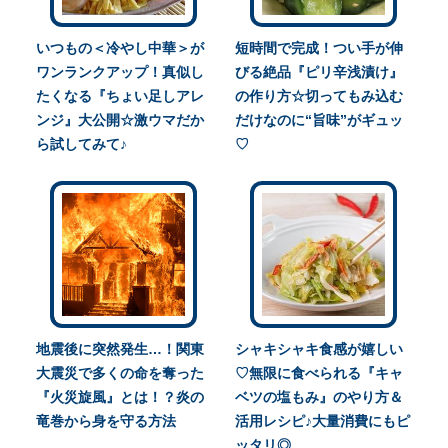
いつもの＜冷やし中華＞が
短時間で完成！つい手が伸
ワンランクアップ！真似し
びる絶品『ピリ辛浅漬け』
たくなる『ちょい足しアレ
の作り方☆切ってもみ込む
ンジ』大公開☆激ウマだか
だけなのに“旨味”がギュッ
ら試してみて♪
♡
地震後に突然発生…！関東
シャキシャキ食感が嬉しい
大震災で多くの命を奪った
♡無限に食べられる『キャ
『火災旋風』とは！？炎の
ベツの塩もみ』のやり方＆
竜巻から身を守る方法
活用レシピ♪大量消費にもピ
ッタリ◎