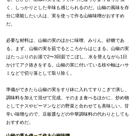
く、しっかりとした辛味も感じられるのだ。山椒の風味を存
分に堪能したい人は、実を使って作る山椒味噌がおすすめ
だ。
必要な材料は、山椒の実のほかに味噌、みりん、砂糖であ
る。まず、山椒の実を茹でるところからはじまる。山椒の実
はたっぷりのお湯で2〜3回茹でこぼし、水を替えながら1日
かけてアク抜きをする。山椒の実に付いている枝や軸はハサ
ミなどで切り落として取り除く。
準備ができたら山椒の実をすり鉢に入れてすりこぎで潰し、
調味料を加えて混ぜて完成。そのまま食べるほかに、炒め物
としてナスやピーマンなどの野菜と合わせても美味しい。甘
辛い味噌なので、豆板醤などの中華調味料の代わりとしても
おすすめだ。
山椒の葉を使って作る山椒味噌