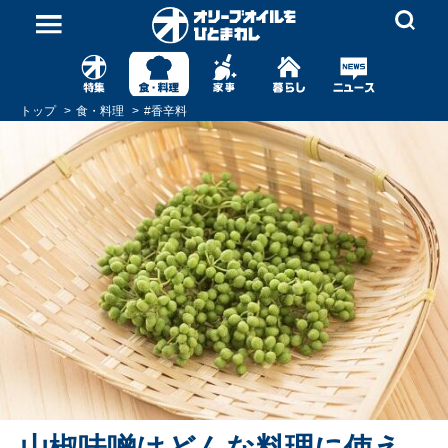
トップ
食・料理
#
香辛料
山椒味噌はどんな料理に使え