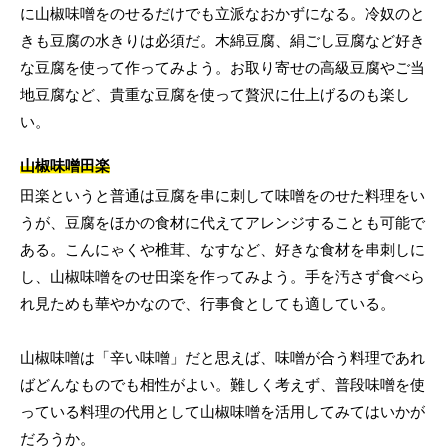
に山椒味噌をのせるだけでも立派なおかずになる。冷奴のと
きも豆腐の水きりは必須だ。木綿豆腐、絹ごし豆腐など好き
な豆腐を使って作ってみよう。お取り寄せの高級豆腐やご当
地豆腐など、貴重な豆腐を使って贅沢に仕上げるのも楽し
い。
山椒味噌田楽
田楽というと普通は豆腐を串に刺して味噌をのせた料理をい
うが、豆腐をほかの食材に代えてアレンジすることも可能で
ある。こんにゃくや椎茸、なすなど、好きな食材を串刺しに
し、山椒味噌をのせ田楽を作ってみよう。手を汚さず食べら
れ見ためも華やかなので、行事食としても適している。
山椒味噌は「辛い味噌」だと思えば、味噌が合う料理であれ
ばどんなものでも相性がよい。難しく考えず、普段味噌を使
っている料理の代用として山椒味噌を活用してみてはいかが
だろうか。