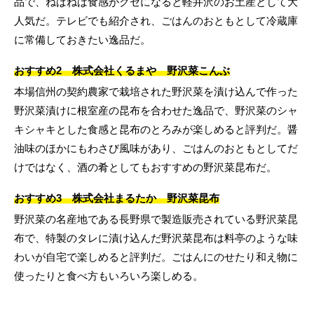
品で、ねばねば食感がクセになると軽井沢のお土産として大
人気だ。テレビでも紹介され、ごはんのおともとして冷蔵庫
に常備しておきたい逸品だ。
おすすめ2 株式会社くるまや 野沢菜こんぶ
本場信州の契約農家で栽培された野沢菜を漬け込んで作った
野沢菜漬けに根室産の昆布を合わせた逸品で、野沢菜のシャ
キシャキとした食感と昆布のとろみが楽しめると評判だ。醤
油味のほかにもわさび風味があり、ごはんのおともとしてだ
けではなく、酒の肴としてもおすすめの野沢菜昆布だ。
おすすめ3 株式会社まるたか 野沢菜昆布
野沢菜の名産地である長野県で製造販売されている野沢菜昆
布で、特製のタレに漬け込んだ野沢菜昆布は料亭のような味
わいが自宅で楽しめると評判だ。ごはんにのせたり和え物に
使ったりと食べ方もいろいろ楽しめる。