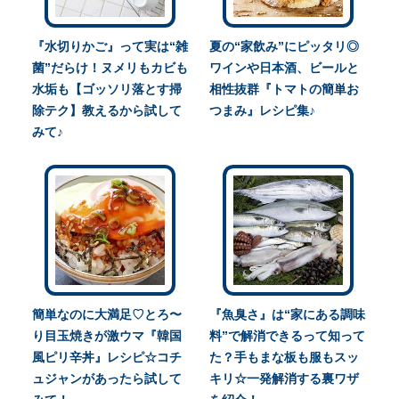
『水切りかご』って実は“雑
夏の“家飲み”にピッタリ◎
菌”だらけ！ヌメリもカビも
ワインや日本酒、ビールと
水垢も【ゴッソリ落とす掃
相性抜群『トマトの簡単お
除テク】教えるから試して
つまみ』レシピ集♪
みて♪
簡単なのに大満足♡とろ〜
『魚臭さ』は“家にある調味
り目玉焼きが激ウマ『韓国
料”で解消できるって知って
風ピリ辛丼』レシピ☆コチ
た？手もまな板も服もスッ
ュジャンがあったら試して
キリ☆一発解消する裏ワザ