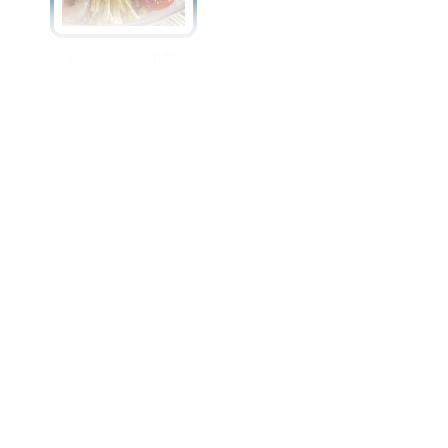
いつもの＜冷やし中華＞が
ワンランクアップ！真似し
たくなる『ちょい足しアレ
ンジ』大公開☆激ウマだか
ら試してみて♪
オリーブオイルをひとまわしとは
料理を安全に楽しむために
運営会社