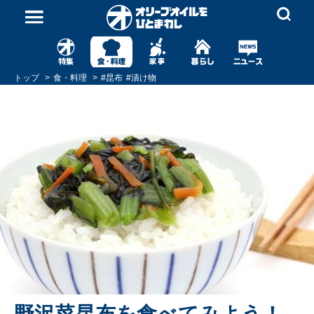
トップ
食・料理
#
昆布
#
漬け物
野沢菜昆布を食べてみよう！