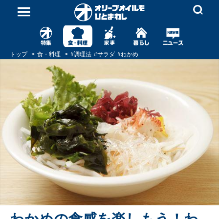
トップ
食・料理
#
調理法
#
サラダ
#
わかめ
わかめの食感を楽しもう！わ