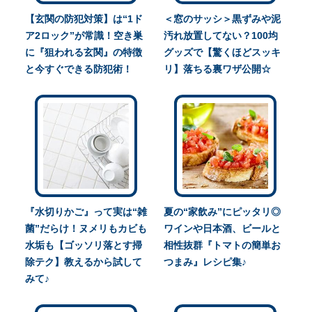
【玄関の防犯対策】は“1ド
＜窓のサッシ＞黒ずみや泥
ア2ロック”が常識！空き巣
汚れ放置してない？100均
に『狙われる玄関』の特徴
グッズで【驚くほどスッキ
と今すぐできる防犯術！
リ】落ちる裏ワザ公開☆
『水切りかご』って実は“雑
夏の“家飲み”にピッタリ◎
菌”だらけ！ヌメリもカビも
ワインや日本酒、ビールと
水垢も【ゴッソリ落とす掃
相性抜群『トマトの簡単お
除テク】教えるから試して
つまみ』レシピ集♪
みて♪