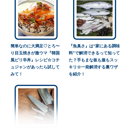
簡単なのに大満足♡とろ〜
『魚臭さ』は“家にある調味
り目玉焼きが激ウマ『韓国
料”で解消できるって知って
風ピリ辛丼』レシピ☆コチ
た？手もまな板も服もスッ
ュジャンがあったら試して
キリ☆一発解消する裏ワザ
みて！
を紹介！