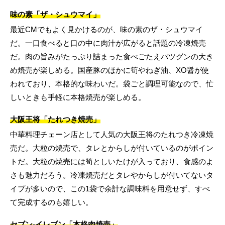
味の素「ザ・シュウマイ」
最近CMでもよく見かけるのが、味の素のザ・シュウマイ
だ。一口食べると口の中に肉汁が広がると話題の冷凍焼売
だ。肉の旨みがたっぷり詰まった食べごたえバツグンの大き
め焼売が楽しめる。国産豚のほかに筍やねぎ油、XO醤が使
われており、本格的な味わいだ。袋ごと調理可能なので、忙
しいときも手軽に本格焼売が楽しめる。
大阪王将「たれつき焼売」
中華料理チェーン店として人気の大阪王将のたれつき冷凍焼
売だ。大粒の焼売で、タレとからしが付いているのがポイン
トだ。大粒の焼売には筍としいたけが入っており、食感のよ
さも魅力だろう。冷凍焼売だとタレやからしが付いてないタ
イプが多いので、この1袋で余計な調味料を用意せず、すべ
て完成するのも嬉しい。
セブン-イレブン「本格肉焼売」