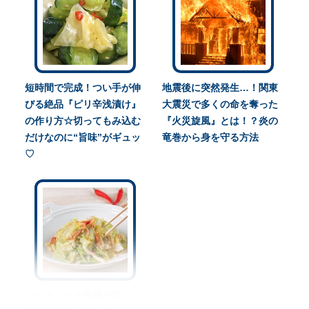
短時間で完成！つい手が伸
地震後に突然発生…！関東
びる絶品『ピリ辛浅漬け』
大震災で多くの命を奪った
の作り方☆切ってもみ込む
『火災旋風』とは！？炎の
だけなのに“旨味”がギュッ
竜巻から身を守る方法
♡
シャキシャキ食感が嬉しい