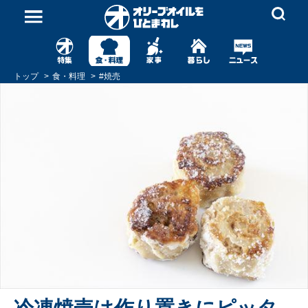
トップ
食・料理
#
焼売
冷凍焼売は作り置きにピッタ