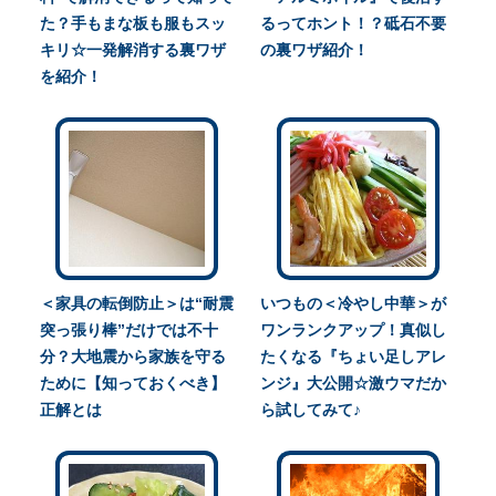
た？手もまな板も服もスッ
るってホント！？砥石不要
キリ☆一発解消する裏ワザ
の裏ワザ紹介！
を紹介！
＜家具の転倒防止＞は“耐震
いつもの＜冷やし中華＞が
突っ張り棒”だけでは不十
ワンランクアップ！真似し
分？大地震から家族を守る
たくなる『ちょい足しアレ
ために【知っておくべき】
ンジ』大公開☆激ウマだか
正解とは
ら試してみて♪