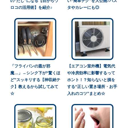
の“だし”になる【目からウ
い“簡単テク”を大公開♪パス
ロコの活用術】を紹介♪
タやカレーにも◎
「フライパンの蓋が邪
【エアコン室外機】電気代
魔…」→シンク下が“驚くほ
や冷房効率に影響するって
ど”スッキリする【神収納テ
ホント！？知らないと損を
ク】教えるから試してみて
する“正しい置き場所・お手
☆
入れのコツ”まとめ☆