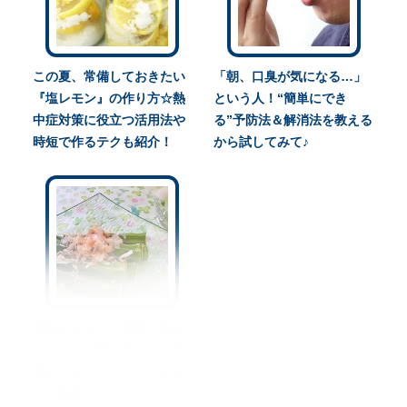
この夏、常備しておきたい
「朝、口臭が気になる…」
『塩レモン』の作り方☆熱
という人！“簡単にでき
中症対策に役立つ活用法や
る”予防法＆解消法を教える
時短で作るテクも紹介！
から試してみて♪
旨味がギュッと濃縮♡香り
引き立つ『焼きオクラ』簡
単レシピ｜フライパンひと
つで完成！