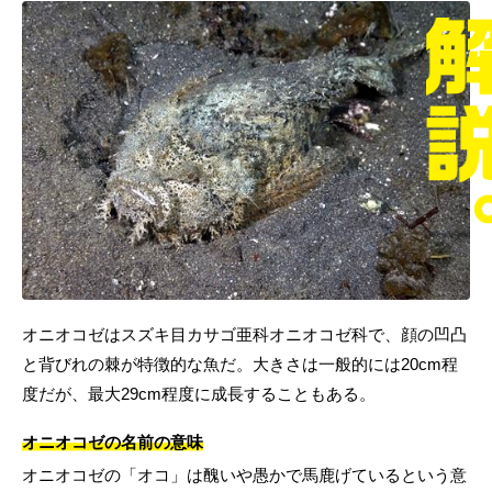
オニオコゼはスズキ目カサゴ亜科オニオコゼ科で、顔の凹凸
と背びれの棘が特徴的な魚だ。大きさは一般的には20cm程
度だが、最大29cm程度に成長することもある。
オニオコゼの名前の意味
オニオコゼの「オコ」は醜いや愚かで馬鹿げているという意