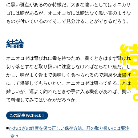
に黒い斑点があるのが特徴だ。大きな違いとしてはオニカサ
ゴには鱗があるが、オニオコゼには鱗はなく黒い苔のような
ものが付いているのでそこで見分けることができるだろう。
結論
オニオコゼは背びれに毒を持つため、捌くときはまず背びれ
切り落とすなど取り扱いに注意しなければならない魚だ。し
かし、味がよく骨まで美味しく食べられるので刺身や唐揚げ
にして堪能してもらいたい。オニオコゼは狙って釣ることは
難しいが、運よく釣れたときや手に入る機会があれば、捌い
て料理してみてはいかがだろうか。
この記事もCheck！
かわはぎの鮮度を保つ正しい保存方法。肝の取り扱いには要注
意？