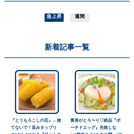
急上昇
週間
新着記事一覧
『とうもろこしの芯』←捨
黄身がとろ〜り♡絶品『ポ
てないで！旨みタップリ
ーチドエッグ』失敗しな