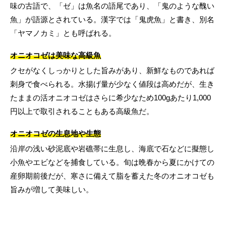
味の古語で、「ゼ」は魚名の語尾であり、「鬼のような醜い
魚」が語源とされている。漢字では「鬼虎魚」と書き、別名
「ヤマノカミ」とも呼ばれる。
オニオコゼは美味な高級魚
クセがなくしっかりとした旨みがあり、新鮮なものであれば
刺身で食べられる。水揚げ量が少なく値段は高めだが、生き
たままの活オニオコゼはさらに希少なため100gあたり1,000
円以上で取引されることもある高級魚だ。
オニオコゼの生息地や生態
沿岸の浅い砂泥底や岩礁帯に生息し、海底で石などに擬態し
小魚やエビなどを捕食している。旬は晩春から夏にかけての
産卵期前後だが、寒さに備えて脂を蓄えた冬のオニオコゼも
旨みが増して美味しい。