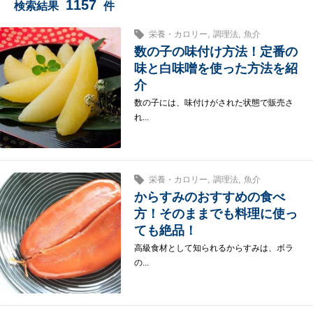
1157
検索結果
件
,
,
栄養・カロリー
調理法
魚介
数の子の味付け方法！定番の
味と白味噌を使った方法を紹
介
数の子には、味付けがされた状態で販売さ
れ...
,
,
栄養・カロリー
調理法
魚介
からすみのおすすめの食べ
方！そのままでも料理に使っ
ても絶品！
高級食材として知られるからすみは、ボラ
の...