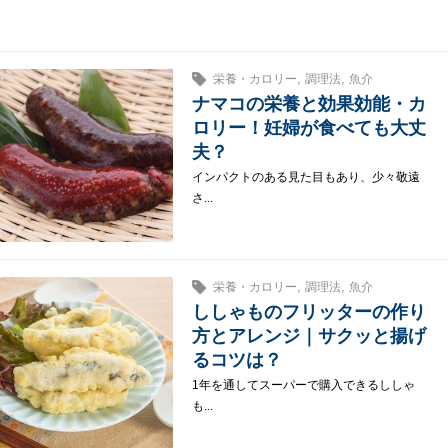
,
,
栄養・カロリー
調理法
魚介
ナマコの栄養と効果効能・カ
ロリー！妊婦が食べても大丈
夫？
インパクトのある見た目もあり、少々敬遠
さ...
,
,
栄養・カロリー
調理法
魚介
ししゃものフリッターの作り
方とアレンジ｜サクッと揚げ
るコツは？
1年を通してスーパーで購入できるししゃ
も...