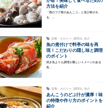
が命！美味しく食べるための
方法を紹介
「西のフグ東のあんこう」と並び称され
る、...
,
,
栄養・カロリー
調理法
魚介
魚の煮付けで料亭の味を再
現！こだわりの隠し味と調理
のポイント
焼き魚よりも調理が難しいイメージのある
魚...
,
,
栄養・カロリー
調理法
魚介
あんこうのどぶ汁が濃厚！味
の特徴や作り方のポイントを
紹介