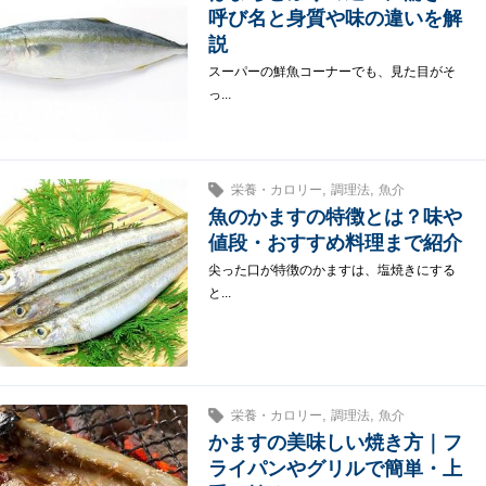
呼び名と身質や味の違いを解
説
スーパーの鮮魚コーナーでも、見た目がそ
っ...
,
,
栄養・カロリー
調理法
魚介
魚のかますの特徴とは？味や
値段・おすすめ料理まで紹介
尖った口が特徴のかますは、塩焼きにする
と...
,
,
栄養・カロリー
調理法
魚介
かますの美味しい焼き方｜フ
ライパンやグリルで簡単・上