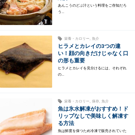
あんこうのどぶ汁という料理をご存知だろ
う...
,
栄養・カロリー
魚介
ヒラメとカレイの3つの違
い！顔の向きだけじゃなく口
の形も重要
ヒラメとカレイを見分けるには、それぞれ
の...
,
,
栄養・カロリー
保存
魚介
魚は氷水解凍がおすすめ！ド
リップなしで美味しく解凍す
る方法
魚は鮮度を保つため冷凍で販売されていた