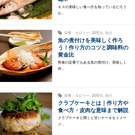
キスの美味しい食べ方を知っているだろう
か...
,
,
栄養・カロリー
調理法
魚介
魚の煮付けを美味しく作ろ
う！作り方のコツと調味料の
黄金比
和食の定番でもある魚の煮付け。美味しく
作...
,
,
栄養・カロリー
調理法
魚介
クラブケーキとは｜作り方や
食べ方・皮肉な意味まで解説
クラブケーキと聞くと甘いケーキをイメー
ジ...