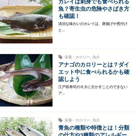
カレイは刺身でも食べられる
魚？寄生虫の危険やさばき方
も確認！
淡泊な味わいのカレイは、唐揚げや煮付け
と...
,
栄養・カロリー
魚介
アナゴのカロリーとは？ダイ
エット中に食べられるかも確
認しよう
江戸前寿司のネタに欠かすことのできない
ア...
,
栄養・カロリー
魚介
青魚の種類や特徴とは！分類
の仕方や3種類のアレルギー