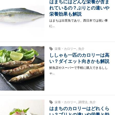
はまちにはどんな栄養が含ま
れているの？ぶりとの違いや
栄養効果も解説
はまちは出世魚であり、西日本では祝い事
に...
,
栄養・カロリー
魚介
ししゃも一匹のカロリーは高
い？ダイエット向きかも解説
鮮魚店やスーパーで手軽に購入できるしし
ゃ...
,
,
栄養・カロリー
調理法
魚介
はまちのカロリーはどれくら
い？ブリとの違いや栄養と効