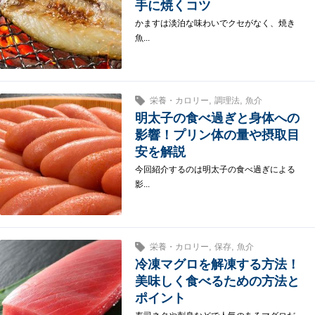
手に焼くコツ
かますは淡泊な味わいでクセがなく、焼き
魚...
,
,
栄養・カロリー
調理法
魚介
明太子の食べ過ぎと身体への
影響！プリン体の量や摂取目
安を解説
今回紹介するのは明太子の食べ過ぎによる
影...
,
,
栄養・カロリー
保存
魚介
冷凍マグロを解凍する方法！
美味しく食べるための方法と
ポイント