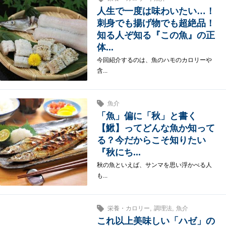
人生で一度は味わいたい…！
刺身でも揚げ物でも超絶品！
知る人ぞ知る『この魚』の正
体...
今回紹介するのは、魚のハモのカロリーや
含...
魚介
「魚」偏に「秋」と書く
【鰍】ってどんな魚か知って
る？今だからこそ知りたい
『秋にち...
秋の魚といえば、サンマを思い浮かべる人
も...
,
,
栄養・カロリー
調理法
魚介
これ以上美味しい「ハゼ」の