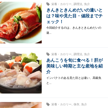
,
,
栄養・カロリー
調理法
魚介
きんきときんめだいの違いと
は？味や見た目・値段までチ
ェック！
今回紹介するのは、きんきときんめだいの
違...
,
,
栄養・カロリー
調理法
魚介
あんこうを旬に食べる！肝が
美味しい時期と主な産地を紹
介
インパクトのある見た目とは違い、高級魚
と...
,
,
栄養・カロリー
保存
魚介