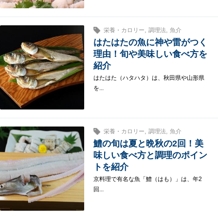
,
,
栄養・カロリー
調理法
魚介
はたはたの魚に神や雷がつく
理由！旬や美味しい食べ方を
紹介
はたはた（ハタハタ）は、秋田県や山形県
を...
,
,
栄養・カロリー
調理法
魚介
鱧の旬は夏と晩秋の2回！美
味しい食べ方と調理のポイン
トを紹介
京料理で有名な魚「鱧（はも）」は、年2
回...