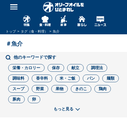
トップ
タグ（食・料理）
魚介
＃魚介
他のキーワードで探す
栄養・カロリー
保存
献立
調理法
調味料
香辛料
米・ご飯
パン
麺類
スープ
野菜
果物
きのこ
鶏肉
豚肉
卵
もっと見る