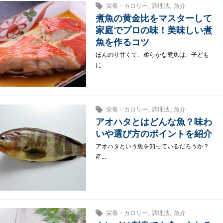
,
,
栄養・カロリー
調理法
魚介
煮魚の黄金比をマスターして
家庭でプロの味！美味しい煮
魚を作るコツ
ほんのり甘くて、柔らかな煮魚は、子ども
に...
,
,
栄養・カロリー
調理法
魚介
アオハタとはどんな魚？味わ
いや選び方のポイントを紹介
アオハタという魚を知っているだろうか？
産...
,
,
栄養・カロリー
調理法
魚介