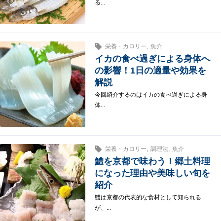
る...
,
栄養・カロリー
魚介
イカの食べ過ぎによる身体へ
の影響！1日の適量や効果を
解説
今回紹介するのはイカの食べ過ぎによる身
体...
,
,
栄養・カロリー
調理法
魚介
鱧を京都で味わう！郷土料理
になった理由や美味しい旬を
紹介
鱧は京都の代表的な食材として知られる
が、...