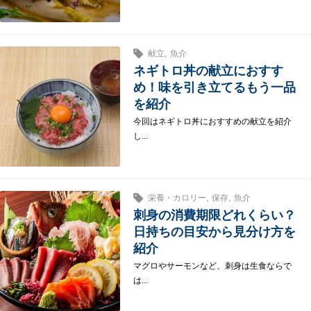
,
献立
魚介
ネギトロ丼の献立におすす
め！味を引き立てるもう一品
を紹介
今回はネギトロ丼におすすめの献立を紹介
し...
,
,
栄養・カロリー
保存
魚介
刺身の消費期限どれくらい？
日持ちの目安から見分け方を
紹介
マグロやサーモンなど、刺身は生食ならで
は...