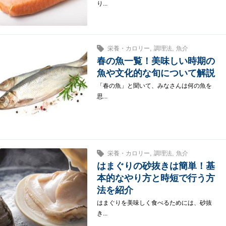
り...
,
,
栄養・カロリー
調理法
魚介
春の魚一覧！美味しい時期の
魚や文化的な旬について解説
「春の魚」と聞いて、みなさんは何の魚を
思...
,
,
栄養・カロリー
調理法
魚介
はまぐりの砂抜きは簡単！基
本的なやり方と時短で行う方
法を紹介
はまぐりを美味しく食べるためには、砂抜
き...