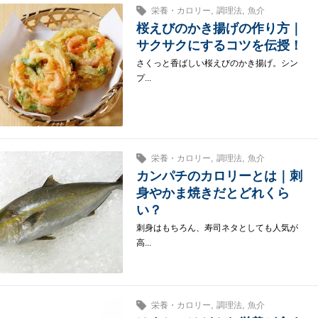
,
,
栄養・カロリー
調理法
魚介
桜えびのかき揚げの作り方｜
サクサクにするコツを伝授！
さくっと香ばしい桜えびのかき揚げ。シン
プ...
,
,
栄養・カロリー
調理法
魚介
カンパチのカロリーとは｜刺
身やかま焼きだとどれくら
い？
刺身はもちろん、寿司ネタとしても人気が
高...
,
,
栄養・カロリー
調理法
魚介