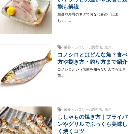
能も解説
刺身や寿司のネタでおなじみの「はま
ち」。...
,
,
栄養・カロリー
調理法
魚介
コノシロとはどんな魚？食べ
方や捌き方・釣り方まで紹介
コノシロという名前を知らない人でも江戸
前...
,
,
栄養・カロリー
調理法
魚介
ししゃもの焼き方｜フライパ
ンやグリルでふっくら美味し
く焼くコツ