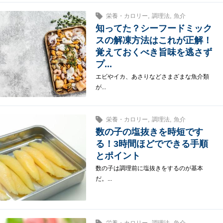
,
,
栄養・カロリー
調理法
魚介
知ってた？シーフードミック
スの解凍方法はこれが正解！
覚えておくべき旨味を逃さず
プ...
エビやイカ、あさりなどさまざまな魚介類
が...
,
,
栄養・カロリー
調理法
魚介
数の子の塩抜きを時短です
る！3時間ほどでできる手順
とポイント
数の子は調理前に塩抜きをするのが基本
だ。...
,
,
栄養・カロリー
調理法
魚介