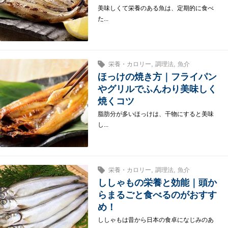
美味しくて栄養のある魚は、定期的に食べ
た...
,
,
栄養・カロリー
調理法
魚介
ほっけの焼き方｜フライパン
やグリルでふんわり美味しく
焼くコツ
脂肪分が多いほっけは、干物にすると美味
し...
,
,
栄養・カロリー
調理法
魚介
ししゃもの栄養と効能｜頭か
らまるごと食べるのがおすす
め！
ししゃもは昔から日本の食卓になじみのあ