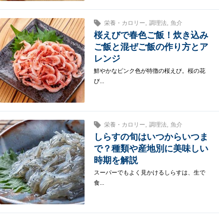
,
,
栄養・カロリー
調理法
魚介
桜えびで春色ご飯！炊き込み
ご飯と混ぜご飯の作り方とア
レンジ
鮮やかなピンク色が特徴の桜えび。桜の花
び...
,
,
栄養・カロリー
調理法
魚介
しらすの旬はいつからいつま
で？種類や産地別に美味しい
時期を解説
スーパーでもよく見かけるしらすは、生で
食...