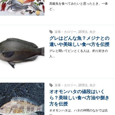
高級魚を食べてみたいと思ったとき、一体
ど...
,
,
栄養・カロリー
調理法
魚介
グレはどんな魚？メジナとの
違いや美味しい食べ方を伝授
グレと聞いてピンとくる人は、釣り好きの
人...
,
,
栄養・カロリー
調理法
魚介
オオモンハタの値段はいく
ら？美味しい食べ方油や捌き
方を伝授
オオモンハタは、ハタの仲間のなかでは比