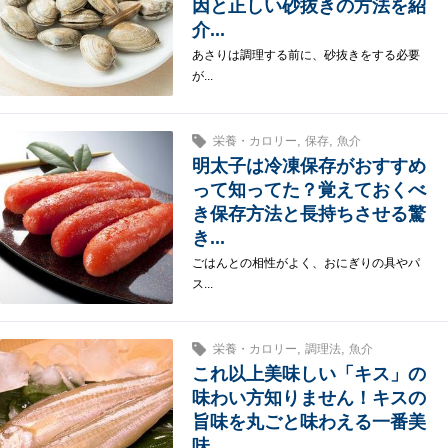
因と正しい砂抜きの方法を紹
介...
あさりは調理する前に、砂抜きをする必要
が...
,
,
栄養・カロリー
保存
魚介
明太子は冷凍保存がおすすめ
って知ってた？覚えておくべ
き保存方法と長持ちさせる驚
き...
ごはんとの相性がよく、おにぎりの具やパ
ス...
,
,
栄養・カロリー
調理法
魚介
これ以上美味しい「キス」の
味わい方知りません！キスの
旨味を丸ごと味わえる一番美
味...