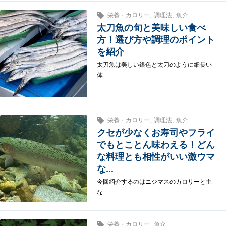
,
,
栄養・カロリー
調理法
魚介
太刀魚の旬と美味しい食べ
方！選び方や調理のポイント
を紹介
太刀魚は美しい銀色と太刀のように細長い
体...
,
,
栄養・カロリー
調理法
魚介
クセが少なくお寿司やフライ
でもとことん味わえる！どん
な料理とも相性がいい激ウマ
な...
今回紹介するのはニジマスのカロリーと主
な...
,
栄養・カロリー
魚介