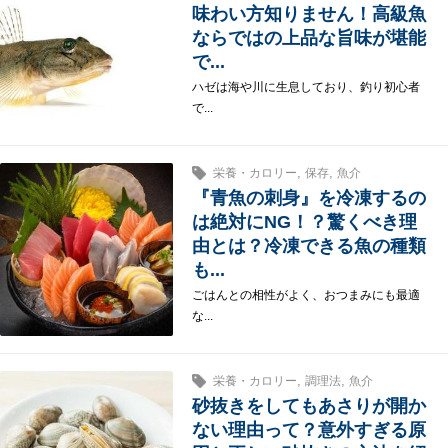
味わい方知りません！高級魚
ならではの上品な旨味が堪能
で...
ハゼは海や川に生息しており、釣り初心者
で...
,
,
栄養・カロリー
保存
魚介
『青魚の刺身』を冷凍するの
は絶対にNG！？驚くべき理
由とは？冷凍できる魚の種類
も...
ごはんとの相性がよく、おつまみにも最適
な...
,
,
栄養・カロリー
調理法
魚介
砂抜きをしてもあさりが開か
ない理由って？意外すぎる原