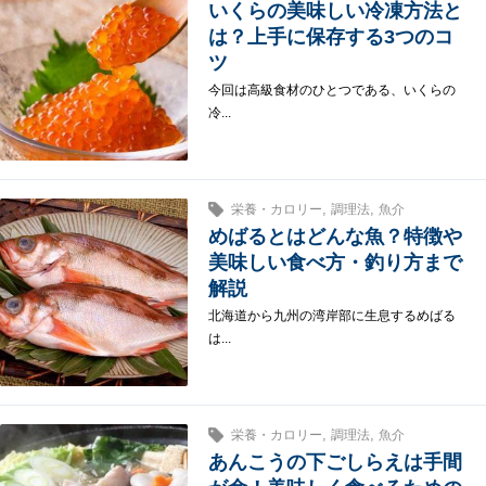
いくらの美味しい冷凍方法と
は？上手に保存する3つのコ
ツ
今回は高級食材のひとつである、いくらの
冷...
,
,
栄養・カロリー
調理法
魚介
めばるとはどんな魚？特徴や
美味しい食べ方・釣り方まで
解説
北海道から九州の湾岸部に生息するめばる
は...
,
,
栄養・カロリー
調理法
魚介
あんこうの下ごしらえは手間