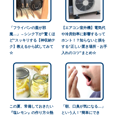
「フライパンの蓋が邪
【エアコン室外機】電気代
魔…」→シンク下が“驚くほ
や冷房効率に影響するって
ど”スッキリする【神収納テ
ホント！？知らないと損を
ク】教えるから試してみて
する“正しい置き場所・お手
☆
入れのコツ”まとめ☆
この夏、常備しておきたい
「朝、口臭が気になる…」
『塩レモン』の作り方☆熱
という人！“簡単にでき