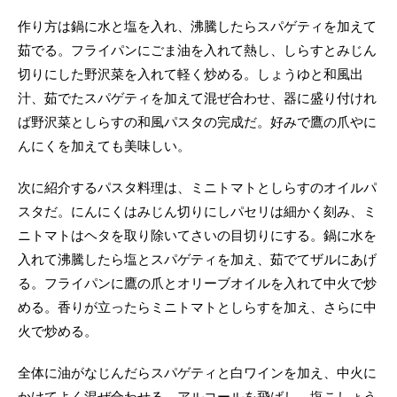
作り方は鍋に水と塩を入れ、沸騰したらスパゲティを加えて
茹でる。フライパンにごま油を入れて熱し、しらすとみじん
切りにした野沢菜を入れて軽く炒める。しょうゆと和風出
汁、茹でたスパゲティを加えて混ぜ合わせ、器に盛り付けれ
ば野沢菜としらすの和風パスタの完成だ。好みで鷹の爪やに
んにくを加えても美味しい。
次に紹介するパスタ料理は、ミニトマトとしらすのオイルパ
スタだ。にんにくはみじん切りにしパセリは細かく刻み、ミ
ニトマトはヘタを取り除いてさいの目切りにする。鍋に水を
入れて沸騰したら塩とスパゲティを加え、茹でてザルにあげ
る。フライパンに鷹の爪とオリーブオイルを入れて中火で炒
める。香りが立ったらミニトマトとしらすを加え、さらに中
火で炒める。
全体に油がなじんだらスパゲティと白ワインを加え、中火に
かけてよく混ぜ合わせる。アルコールを飛ばし、塩こしょう