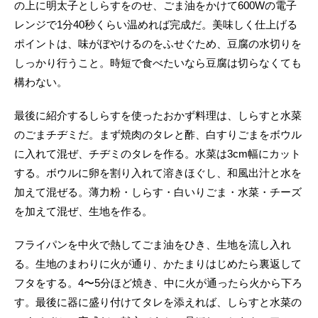
の上に明太子としらすをのせ、ごま油をかけて600Wの電子
レンジで1分40秒くらい温めれば完成だ。美味しく仕上げる
ポイントは、味がぼやけるのをふせぐため、豆腐の水切りを
しっかり行うこと。時短で食べたいなら豆腐は切らなくても
構わない。
最後に紹介するしらすを使ったおかず料理は、しらすと水菜
のごまチヂミだ。まず焼肉のタレと酢、白すりごまをボウル
に入れて混ぜ、チヂミのタレを作る。水菜は3cm幅にカット
する。ボウルに卵を割り入れて溶きほぐし、和風出汁と水を
加えて混ぜる。薄力粉・しらす・白いりごま・水菜・チーズ
を加えて混ぜ、生地を作る。
フライパンを中火で熱してごま油をひき、生地を流し入れ
る。生地のまわりに火が通り、かたまりはじめたら裏返して
フタをする。4〜5分ほど焼き、中に火が通ったら火から下ろ
す。最後に器に盛り付けてタレを添えれば、しらすと水菜の