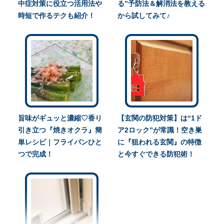
中症対策に役立つ活用法や
る”予防法＆解消法を教える
時短で作るテクも紹介！
から試してみて♪
旨味がギュッと濃縮♡香り
【玄関の防犯対策】は“1ド
引き立つ『焼きオクラ』簡
ア2ロック”が常識！空き巣
単レシピ｜フライパンひと
に『狙われる玄関』の特徴
つで完成！
と今すぐできる防犯術！