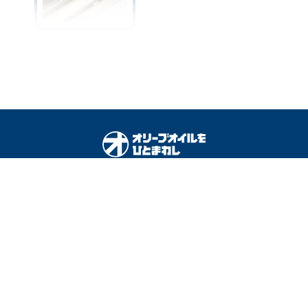
＜窓のサッシ＞黒ずみや泥
汚れ放置してない？100均
グッズで【驚くほどスッキ
リ】落ちる裏ワザ公開☆
オリーブオイルをひとまわしとは
料理を安全に楽しむために
運営会社