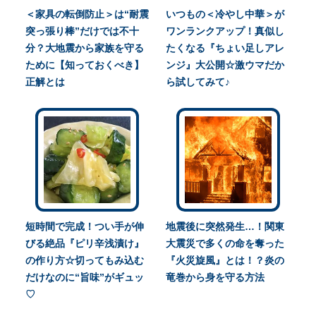
＜家具の転倒防止＞は“耐震
いつもの＜冷やし中華＞が
突っ張り棒”だけでは不十
ワンランクアップ！真似し
分？大地震から家族を守る
たくなる『ちょい足しアレ
ために【知っておくべき】
ンジ』大公開☆激ウマだか
正解とは
ら試してみて♪
短時間で完成！つい手が伸
地震後に突然発生…！関東
びる絶品『ピリ辛浅漬け』
大震災で多くの命を奪った
の作り方☆切ってもみ込む
『火災旋風』とは！？炎の
だけなのに“旨味”がギュッ
竜巻から身を守る方法
♡