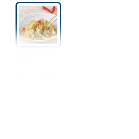
シャキシャキ食感が嬉しい
♡無限に食べられる『キャ
ベツの塩もみ』のやり方＆
活用レシピ♪大量消費にもピ
ッタリ◎