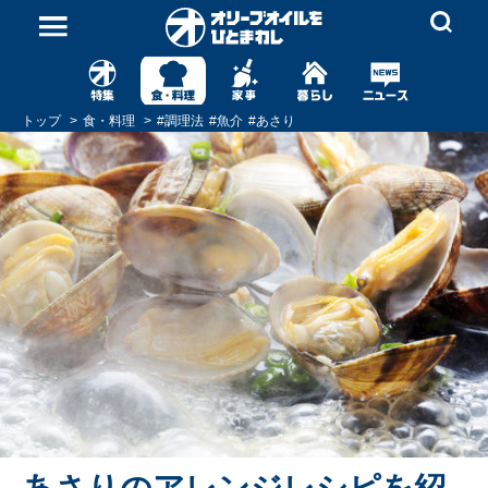
トップ
食・料理
#
調理法
#
魚介
#
あさり
あさりのアレンジレシピを紹