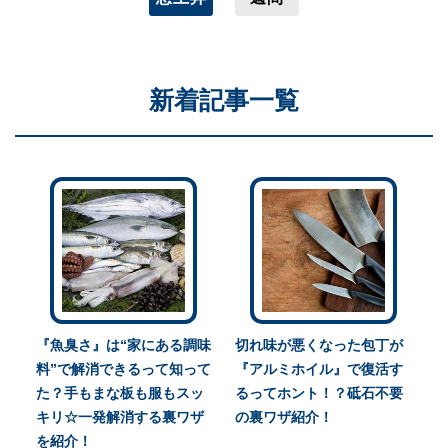
新着記事一覧
『魚臭さ』は“家にある調味
切れ味が悪くなった包丁が
料”で解消できるって知って
『アルミホイル』で復活す
た？手もまな板も服もスッ
るってホント！？砥石不要
キリ☆一発解消する裏ワザ
の裏ワザ紹介！
を紹介！