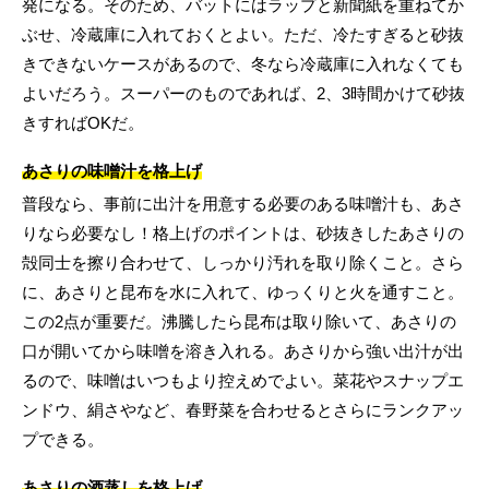
発になる。そのため、バットにはラップと新聞紙を重ねてか
ぶせ、冷蔵庫に入れておくとよい。ただ、冷たすぎると砂抜
きできないケースがあるので、冬なら冷蔵庫に入れなくても
よいだろう。スーパーのものであれば、2、3時間かけて砂抜
きすればOKだ。
あさりの味噌汁を格上げ
普段なら、事前に出汁を用意する必要のある味噌汁も、あさ
りなら必要なし！格上げのポイントは、砂抜きしたあさりの
殻同士を擦り合わせて、しっかり汚れを取り除くこと。さら
に、あさりと昆布を水に入れて、ゆっくりと火を通すこと。
この2点が重要だ。沸騰したら昆布は取り除いて、あさりの
口が開いてから味噌を溶き入れる。あさりから強い出汁が出
るので、味噌はいつもより控えめでよい。菜花やスナップエ
ンドウ、絹さやなど、春野菜を合わせるとさらにランクアッ
プできる。
あさりの酒蒸しを格上げ