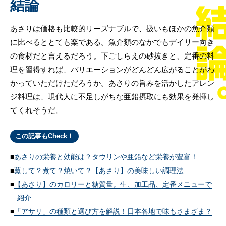
結論
あさりは価格も比較的リーズナブルで、扱いもほかの魚介類
に比べるととても楽である。魚介類のなかでもデイリー向き
の食材だと言えるだろう。下ごしらえの砂抜きと、定番の料
理を習得すれば、バリエーションがどんどん広がることがわ
かっていただけただろうか。あさりの旨みを活かしたアレン
ジ料理は、現代人に不足しがちな亜鉛摂取にも効果を発揮し
てくれそうだ。
この記事もCheck！
あさりの栄養と効能は？タウリンや亜鉛など栄養が豊富！
蒸して？煮て？焼いて？【あさり】の美味しい調理法
【あさり】のカロリーと糖質量。生、加工品、定番メニューで
紹介
「アサリ」の種類と選び方を解説！日本各地で味もさまざま？