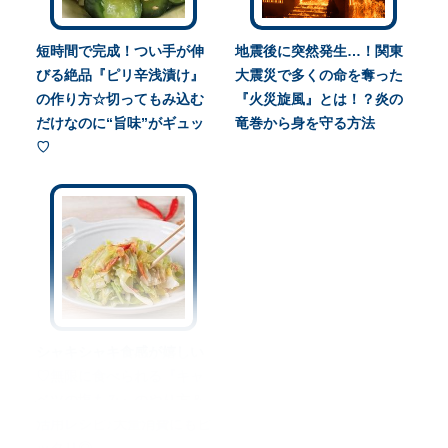
短時間で完成！つい手が伸
地震後に突然発生…！関東
びる絶品『ピリ辛浅漬け』
大震災で多くの命を奪った
の作り方☆切ってもみ込む
『火災旋風』とは！？炎の
だけなのに“旨味”がギュッ
竜巻から身を守る方法
♡
シャキシャキ食感が嬉しい
♡無限に食べられる『キャ
ベツの塩もみ』のやり方＆
活用レシピ♪大量消費にもピ