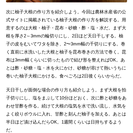
次に柚子大根の作り方を紹介しよう。今回は農林水産省の公
式サイトに掲載されている柚子大根の作り方を解説する。用
意するのは大根・柚子・昆布・砂糖・酢・塩・水だ。まず大
根を厚さ2～3mmの輪切りにし、2日ほど天日干しする。柚
子の皮をむいてワタを除き、2〜3mm幅の千切りにする。巻
く直前に水洗いした大根と柚子を昆布巻きの方法で巻く。昆
布は3mm幅くらいに切ったもので結び形を整えればOK。あ
とは酢・砂糖・塩・水を火にかけ、砂糖が溶けて熱いうちに
巻いた柚子大根にかける。食べごろは2日後くらいからだ。
天日干しが面倒な場合の作り方も紹介しよう。まず大根を拍
子切りにし、塩をまぶして10分ほどおく。次に酢と砂糖をあ
わせ甘酢を作る。続けて大根の塩気を水で洗い流し、水気を
よく絞りボウルに入れ、甘酢と刻んだ柚子を加える。あとは
半日ほど漬け込んだらOK。1週間くらいは日持ちするよう
だ。