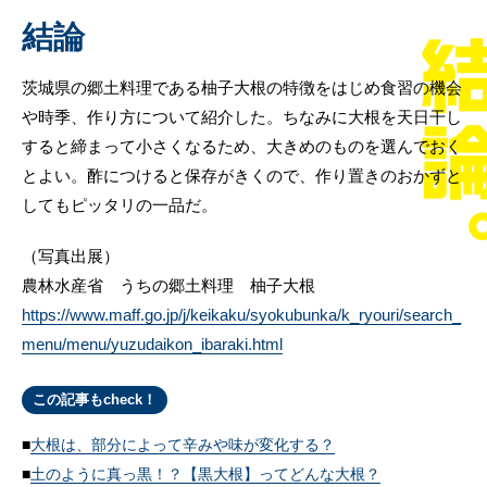
結論
茨城県の郷土料理である柚子大根の特徴をはじめ食習の機会
や時季、作り方について紹介した。ちなみに大根を天日干し
すると締まって小さくなるため、大きめのものを選んでおく
とよい。酢につけると保存がきくので、作り置きのおかずと
してもピッタリの一品だ。
（写真出展）
農林水産省 うちの郷土料理 柚子大根
https://www.maff.go.jp/j/keikaku/syokubunka/k_ryouri/search_
menu/menu/yuzudaikon_ibaraki.html
この記事もcheck！
大根は、部分によって辛みや味が変化する？
土のように真っ黒！？【黒大根】ってどんな大根？