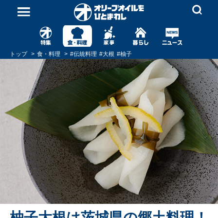
トップ
食・料理
#
伝統料理
#
大根
#
柚子
柚子大根は茨城県の郷土料理！