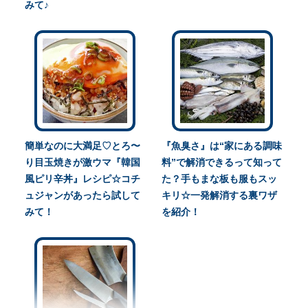
みて♪
簡単なのに大満足♡とろ〜
『魚臭さ』は“家にある調味
り目玉焼きが激ウマ『韓国
料”で解消できるって知って
風ピリ辛丼』レシピ☆コチ
た？手もまな板も服もスッ
ュジャンがあったら試して
キリ☆一発解消する裏ワザ
みて！
を紹介！