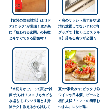
【玄関の防犯対策】は“1ド
＜窓のサッシ＞黒ずみや泥
ア2ロック”が常識！空き巣
汚れ放置してない？100均
に『狙われる玄関』の特徴
グッズで【驚くほどスッキ
と今すぐできる防犯術！
リ】落ちる裏ワザ公開☆
『水切りかご』って実は“雑
夏の“家飲み”にピッタリ◎
菌”だらけ！ヌメリもカビも
ワインや日本酒、ビールと
水垢も【ゴッソリ落とす掃
相性抜群『トマトの簡単お
除テク】教えるから試して
つまみ』レシピ集♪