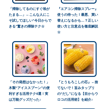
「掃除してるのにすぐ埃が
『エアコン掃除スプレー』
たまる…」←こんな人にこ
使うの待った！最悪、買い
そ試してほしい“今日からで
替えになるかも…？正しい
きる”驚きの掃除テク☆
使い方と注意点を徹底解説
☆
「その発想はなかった！」
『とうもろこしの芯』←捨
木製“アイススプーン”の便
てないで！旨みタップリ
利すぎる活用テク4選！実
の“だし”になる【目からウ
は万能グッズだった♪
ロコの活用術】を紹介♪