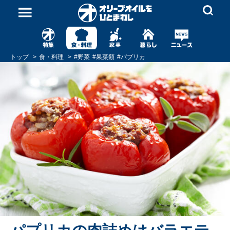
トップ
食・料理
#
野菜
#
果菜類
#
パプリカ