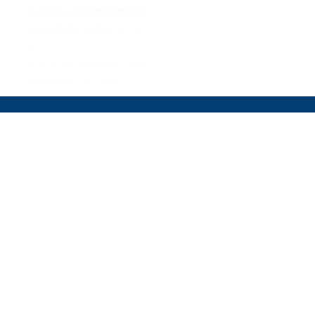
【エアコン室外機】電気代
や冷房効率に影響するって
ホント！？知らないと損を
する“正しい置き場所・お手
入れのコツ”まとめ☆
オリーブオイルをひとまわしとは
料理を安全に楽しむために
運営会社