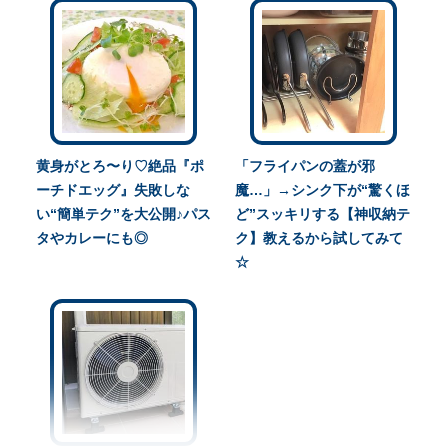
黄身がとろ〜り♡絶品『ポ
「フライパンの蓋が邪
ーチドエッグ』失敗しな
魔…」→シンク下が“驚くほ
い“簡単テク”を大公開♪パス
ど”スッキリする【神収納テ
タやカレーにも◎
ク】教えるから試してみて
☆