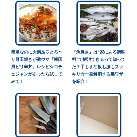
簡単なのに大満足♡とろ〜
『魚臭さ』は“家にある調味
り目玉焼きが激ウマ『韓国
料”で解消できるって知って
風ピリ辛丼』レシピ☆コチ
た？手もまな板も服もスッ
ュジャンがあったら試して
キリ☆一発解消する裏ワザ
みて！
を紹介！