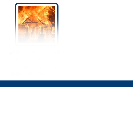
地震後に突然発生…！関東
大震災で多くの命を奪った
『火災旋風』とは！？炎の
竜巻から身を守る方法