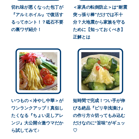
切れ味が悪くなった包丁が
＜家具の転倒防止＞は“耐震
『アルミホイル』で復活す
突っ張り棒”だけでは不十
るってホント！？砥石不要
分？大地震から家族を守る
の裏ワザ紹介！
ために【知っておくべき】
正解とは
いつもの＜冷やし中華＞が
短時間で完成！つい手が伸
ワンランクアップ！真似し
びる絶品『ピリ辛浅漬け』
たくなる『ちょい足しアレ
の作り方☆切ってもみ込む
ンジ』大公開☆激ウマだか
だけなのに“旨味”がギュッ
ら試してみて♪
♡