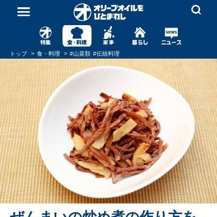
トップ
食・料理
#
山菜類
#
伝統料理
ぜんまいの炒め煮の作り方を