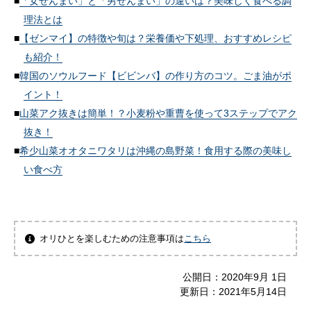
「女ぜんまい」と「男ぜんまい」の違いは？美味しく食べる調
理法とは
【ゼンマイ】の特徴や旬は？栄養価や下処理、おすすめレシピ
も紹介！
韓国のソウルフード【ビビンバ】の作り方のコツ。ごま油がポ
イント！
山菜アク抜きは簡単！？小麦粉や重曹を使って3ステップでアク
抜き！
希少山菜オオタニワタリは沖縄の島野菜！食用する際の美味し
い食べ方
オリひとを楽しむための注意事項は
こちら
公開日：
2020年9月 1日
更新日：
2021年5月14日