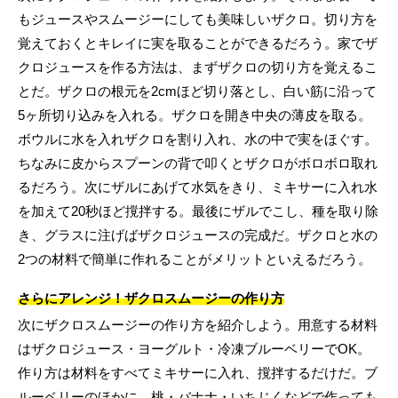
もジュースやスムージーにしても美味しいザクロ。切り方を
覚えておくとキレイに実を取ることができるだろう。家でザ
クロジュースを作る方法は、まずザクロの切り方を覚えるこ
とだ。ザクロの根元を2cmほど切り落とし、白い筋に沿って
5ヶ所切り込みを入れる。ザクロを開き中央の薄皮を取る。
ボウルに水を入れザクロを割り入れ、水の中で実をほぐす。
ちなみに皮からスプーンの背で叩くとザクロがボロボロ取れ
るだろう。次にザルにあげて水気をきり、ミキサーに入れ水
を加えて20秒ほど撹拌する。最後にザルでこし、種を取り除
き、グラスに注げばザクロジュースの完成だ。ザクロと水の
2つの材料で簡単に作れることがメリットといえるだろう。
さらにアレンジ！ザクロスムージーの作り方
次にザクロスムージーの作り方を紹介しよう。用意する材料
はザクロジュース・ヨーグルト・冷凍ブルーベリーでOK。
作り方は材料をすべてミキサーに入れ、撹拌するだけだ。ブ
ルーベリーのほかに、桃・バナナ・いちじくなどで作っても