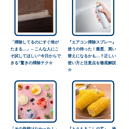
「掃除してるのにすぐ埃が
『エアコン掃除スプレー』
たまる…」←こんな人にこ
使うの待った！最悪、買い
そ試してほしい“今日からで
替えになるかも…？正しい
きる”驚きの掃除テク☆
使い方と注意点を徹底解説
☆
「その発想はなかった！」
『とうもろこしの芯』←捨