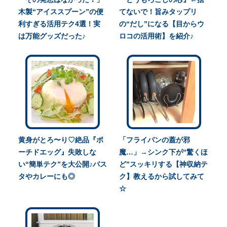
木製“アイススプーン”の便
てないで！旨みタップリ
利すぎる活用テク4選！実
の“だし”になる【目からウ
は万能グッズだった♪
ロコの活用術】を紹介♪
黄身がとろ〜り♡絶品『ポ
「フライパンの蓋が邪
ーチドエッグ』失敗しな
魔…」→シンク下が“驚くほ
い“簡単テク”を大公開♪パス
ど”スッキリする【神収納テ
タやカレーにも◎
ク】教えるから試してみて
☆