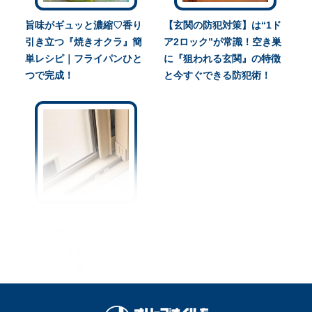
旨味がギュッと濃縮♡香り
【玄関の防犯対策】は“1ド
引き立つ『焼きオクラ』簡
ア2ロック”が常識！空き巣
単レシピ｜フライパンひと
に『狙われる玄関』の特徴
つで完成！
と今すぐできる防犯術！
＜窓のサッシ＞黒ずみや泥
汚れ放置してない？100均
グッズで【驚くほどスッキ
リ】落ちる裏ワザ公開☆