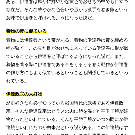
ある。伊達巻は確かに鮮やかな黄色でおせちの中でも目立つ
存在だ。そんな華やかな色合いや形から派手な巻き卵という
意味で伊達巻と呼ばれるようになった説だ。
着物の帯に似ている
着物には伊達巻という帯がある。着物の伊達巻は帯を締める
幅が狭く、この見た目がおせちに入っている伊達巻に形が似
ていることから伊達巻と呼ばれるようになった説だ。また、
着物を着る際に伊達巻である帯をくるくる巻く動作が伊達巻
の作り方にもよく似ているということも関係しているといわ
れている。
伊達政宗の大好物
歴史好きなら必ず知っている戦国時代の武将である伊達政
宗。そんな伊達政宗はヒラメの肉に卵を混ぜた平玉子焼が好
物だったといわれている。そんな平卵子焼がいつの間にか伊
達焼といわれたのが由来だという説がある。この伊達焼はす