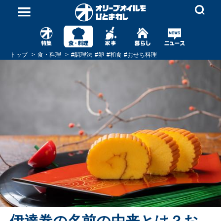
トップ
食・料理
#
調理法
#
卵
#
和食
#
おせち料理
伊達巻の名前の由来とは？お