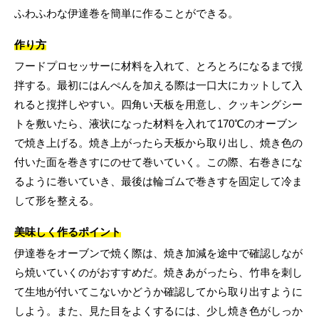
ふわふわな伊達巻を簡単に作ることができる。
作り方
フードプロセッサーに材料を入れて、とろとろになるまで撹
拌する。最初にはんぺんを加える際は一口大にカットして入
れると撹拌しやすい。四角い天板を用意し、クッキングシー
トを敷いたら、液状になった材料を入れて170℃のオーブン
で焼き上げる。焼き上がったら天板から取り出し、焼き色の
付いた面を巻きすにのせて巻いていく。この際、右巻きにな
るように巻いていき、最後は輪ゴムで巻きすを固定して冷ま
して形を整える。
美味しく作るポイント
伊達巻をオーブンで焼く際は、焼き加減を途中で確認しなが
ら焼いていくのがおすすめだ。焼きあがったら、竹串を刺し
て生地が付いてこないかどうか確認してから取り出すように
しよう。また、見た目をよくするには、少し焼き色がしっか