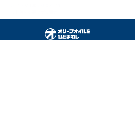
グッズで【驚くほどスッキ
リ】落ちる裏ワザ公開☆
オリーブオイルをひとまわしとは
料理を安全に楽しむために
運営会社
広告掲載
利用規約