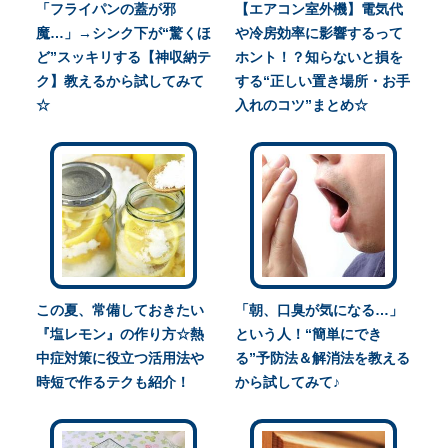
「フライパンの蓋が邪
【エアコン室外機】電気代
魔…」→シンク下が“驚くほ
や冷房効率に影響するって
ど”スッキリする【神収納テ
ホント！？知らないと損を
ク】教えるから試してみて
する“正しい置き場所・お手
☆
入れのコツ”まとめ☆
この夏、常備しておきたい
「朝、口臭が気になる…」
『塩レモン』の作り方☆熱
という人！“簡単にでき
中症対策に役立つ活用法や
る”予防法＆解消法を教える
時短で作るテクも紹介！
から試してみて♪