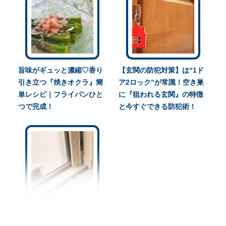
旨味がギュッと濃縮♡香り
【玄関の防犯対策】は“1ド
引き立つ『焼きオクラ』簡
ア2ロック”が常識！空き巣
単レシピ｜フライパンひと
に『狙われる玄関』の特徴
つで完成！
と今すぐできる防犯術！
＜窓のサッシ＞黒ずみや泥
汚れ放置してない？100均