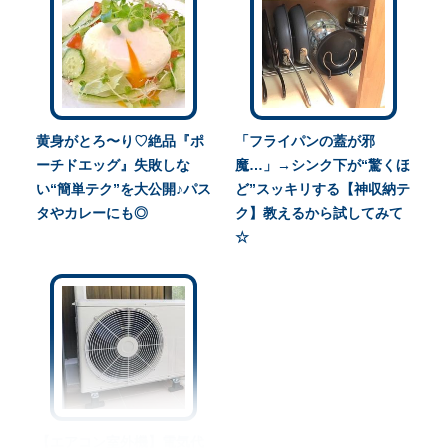
黄身がとろ〜り♡絶品『ポ
「フライパンの蓋が邪
ーチドエッグ』失敗しな
魔…」→シンク下が“驚くほ
い“簡単テク”を大公開♪パス
ど”スッキリする【神収納テ
タやカレーにも◎
ク】教えるから試してみて
☆
【エアコン室外機】電気代