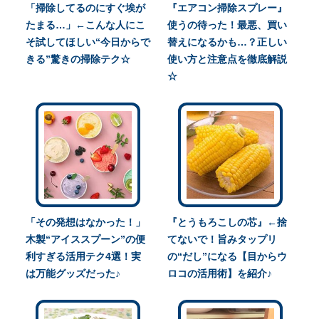
「掃除してるのにすぐ埃が
『エアコン掃除スプレー』
たまる…」←こんな人にこ
使うの待った！最悪、買い
そ試してほしい“今日からで
替えになるかも…？正しい
きる”驚きの掃除テク☆
使い方と注意点を徹底解説
☆
「その発想はなかった！」
『とうもろこしの芯』←捨
木製“アイススプーン”の便
てないで！旨みタップリ
利すぎる活用テク4選！実
の“だし”になる【目からウ
は万能グッズだった♪
ロコの活用術】を紹介♪