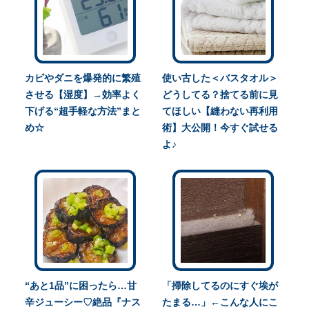
カビやダニを爆発的に繁殖
使い古した＜バスタオル＞
させる【湿度】→効率よく
どうしてる？捨てる前に見
下げる“超手軽な方法”まと
てほしい【縫わない再利用
め☆
術】大公開！今すぐ試せる
よ♪
“あと1品”に困ったら…甘
「掃除してるのにすぐ埃が
辛ジューシー♡絶品『ナス
たまる…」←こんな人にこ