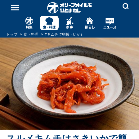
トップ
食・料理
#
キムチ
#
烏賊（いか）
スルメキムチはさきいかで簡