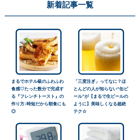
新着記事一覧
まるでホテル級のふわふわ
「三度注ぎ」ってなに？ほ
食感♡たった数分で完成す
とんどの人が知らない“缶ビ
る『フレンチトースト』の
ール”が【まるで生ビールの
作り方♪時短だから朝食にも
ように】美味しくなる超絶
◎
テク☆