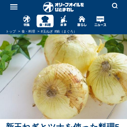
トップ
食・料理
#
玉ねぎ
#
鮪（まぐろ）
新玉ねぎとツナを使った料理5