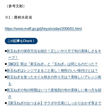
（参考文献）
※1：農林水産省
https://www.maff.go.jp/j/heya/sodan/2006/01.html
この記事もCheck！
新玉ねぎの保存方法を紹介！正しいやり方で旬の美味しさをキ
ープ！
【解説】実は『新玉ねぎ』と『玉ねぎ』は同じものだった？
新玉ねぎはレンジでまるごと蒸し！相性のいい味付けとは？
新玉ねぎを使ったホイル焼きの作り方は？美味しいアレンジ術
も
新玉ねぎの旬の時期はいつ？産地別の旬や美味しい食べ方を紹
介
【新玉ねぎのおつまみ】サラダや主菜にしっかりおかず系まで