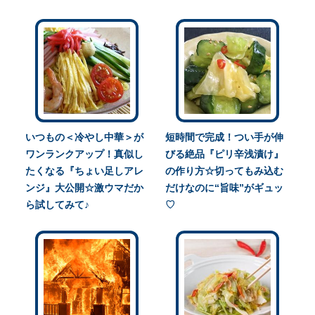
いつもの＜冷やし中華＞が
短時間で完成！つい手が伸
ワンランクアップ！真似し
びる絶品『ピリ辛浅漬け』
たくなる『ちょい足しアレ
の作り方☆切ってもみ込む
ンジ』大公開☆激ウマだか
だけなのに“旨味”がギュッ
ら試してみて♪
♡