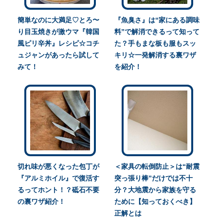
簡単なのに大満足♡とろ〜
『魚臭さ』は“家にある調味
り目玉焼きが激ウマ『韓国
料”で解消できるって知って
風ピリ辛丼』レシピ☆コチ
た？手もまな板も服もスッ
ュジャンがあったら試して
キリ☆一発解消する裏ワザ
みて！
を紹介！
切れ味が悪くなった包丁が
＜家具の転倒防止＞は“耐震
『アルミホイル』で復活す
突っ張り棒”だけでは不十
るってホント！？砥石不要
分？大地震から家族を守る
の裏ワザ紹介！
ために【知っておくべき】
正解とは