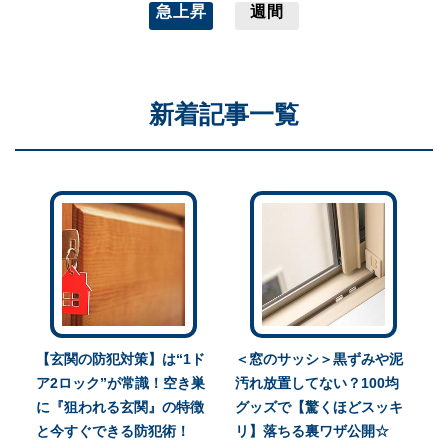
急上昇
週間
新着記事一覧
【玄関の防犯対策】は“1ド
＜窓のサッシ＞黒ずみや泥
ア2ロック”が常識！空き巣
汚れ放置してない？100均
に『狙われる玄関』の特徴
グッズで【驚くほどスッキ
と今すぐできる防犯術！
リ】落ちる裏ワザ公開☆