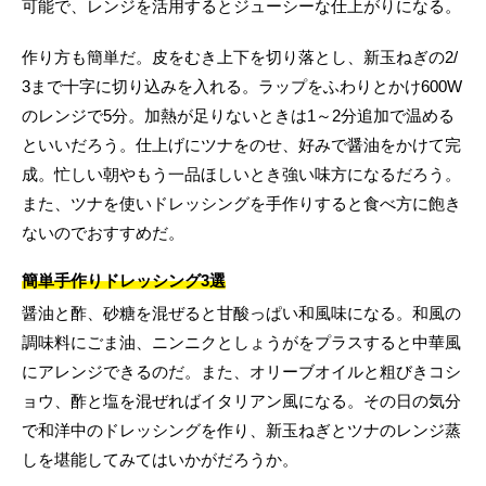
可能で、レンジを活用するとジューシーな仕上がりになる。
作り方も簡単だ。皮をむき上下を切り落とし、新玉ねぎの2/
3まで十字に切り込みを入れる。ラップをふわりとかけ600W
のレンジで5分。加熱が足りないときは1～2分追加で温める
といいだろう。仕上げにツナをのせ、好みで醤油をかけて完
成。忙しい朝やもう一品ほしいとき強い味方になるだろう。
また、ツナを使いドレッシングを手作りすると食べ方に飽き
ないのでおすすめだ。
簡単手作りドレッシング3選
醤油と酢、砂糖を混ぜると甘酸っぱい和風味になる。和風の
調味料にごま油、ニンニクとしょうがをプラスすると中華風
にアレンジできるのだ。また、オリーブオイルと粗びきコシ
ョウ、酢と塩を混ぜればイタリアン風になる。その日の気分
で和洋中のドレッシングを作り、新玉ねぎとツナのレンジ蒸
しを堪能してみてはいかがだろうか。