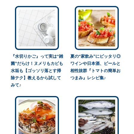
『水切りかご』って実は“雑
夏の“家飲み”にピッタリ◎
菌”だらけ！ヌメリもカビも
ワインや日本酒、ビールと
水垢も【ゴッソリ落とす掃
相性抜群『トマトの簡単お
除テク】教えるから試して
つまみ』レシピ集♪
みて♪