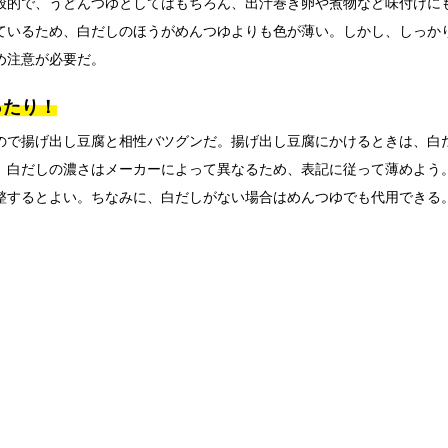
般的で、うどんつゆとしてはもちろん、出汁巻き卵や煮物など味付けに
ているため、白だしのほうがめんつゆよりも色が薄い。しかし、しっか
め注意が必要だ。
ったり！
ので揚げ出し豆腐と相性バツグンだ。揚げ出し豆腐にかけるときは、白
。白だしの濃さはメーカーによって異なるため、表記に従って薄めよう
整するとよい。ちなみに、白だしがない場合はめんつゆでも代用できる