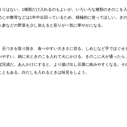
まりはない。1種類だけ入れるのもよいが、いろいろな種類のきのこを
めじや舞茸などは1年中出回っているため、積極的に使ってほしい。き
人参などの野菜を少し加えると彩りが一気に華やかになる。
。石づきを取り除き、食べやすい大きさに切る。しめじなど手でほぐせ
べやすい。鍋に水ときのこを入れて火にかける。きのこに火が通ったら
ば完成だ。あんかけにすると、より揚げ出し豆腐に絡みやすくなる。そ
こともある。白だしを入れるときは味見をしよう。