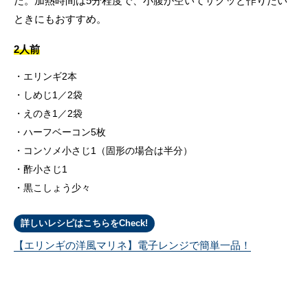
だ。加熱時間は5分程度で、小腹が空いてサクッと作りたい
ときにもおすすめ。
2人前
エリンギ2本
しめじ1／2袋
えのき1／2袋
ハーフベーコン5枚
コンソメ小さじ1（固形の場合は半分）
酢小さじ1
黒こしょう少々
詳しいレシピはこちらをCheck!
【エリンギの洋風マリネ】電子レンジで簡単一品！