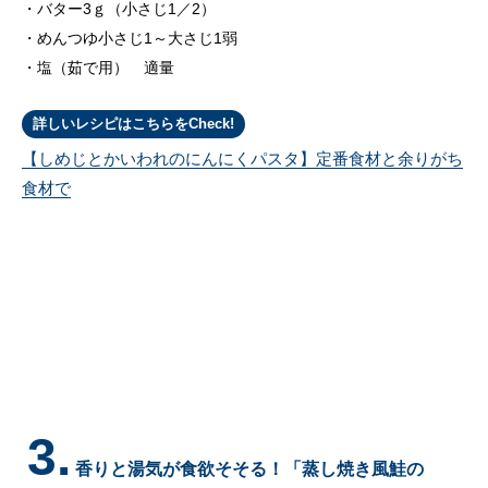
バター3ｇ（小さじ1／2）
めんつゆ小さじ1～大さじ1弱
塩（茹で用） 適量
詳しいレシピはこちらをCheck!
【しめじとかいわれのにんにくパスタ】定番食材と余りがち
食材で
3.
香りと湯気が食欲そそる！「蒸し焼き風鮭の