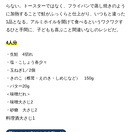
らない。トースターではなく、フライパンで蒸し焼きのよう
に加熱することで鮭がふっくらと仕上がり、いつもと違った
1品となる。アルミホイルを開けて食べるというワクワクす
るひと手間に、子どもも喜ぶこと間違いなしのレシピだ。
4人分
生鮭 4切れ
塩・こしょう各少々
玉ねぎ1／2個
きのこ（椎茸・えのき・しめじなど） 150g
バター20g
＜味噌だれ＞
味噌大さじ2
砂糖 大さじ2
料理酒大さじ1