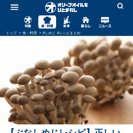
トップ
食・料理
#
しめじ
#
レシピまとめ
【ぶなしめじレシピ】正しい