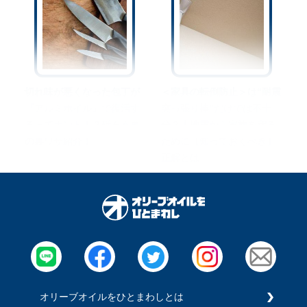
切れ味が悪くなった包丁が
＜家具の転倒防止＞は“耐震
『アルミホイル』で復活す
突っ張り棒”だけでは不十
るってホント！？砥石不要
分？大地震から家族を守る
の裏ワザ紹介！
ために【知っておくべき】
正解とは
オリーブオイルをひとまわしとは