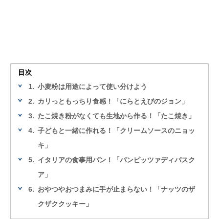
目次
1.
小麦粉は用途によって使い分けよう
2.
カリっともっちり食感！「にらとえびのジョン」
3.
たこ焼き粉がなくても生地から作る！「たこ焼き」
4.
子どもと一緒に作れる！「クリームソースのニョッ
キ」
5.
イタリアの食事用パン！「パンピッツァディパスク
ア」
6.
おやつやおつまみに手が止まらない！「ナッツのザ
クザククッキー」