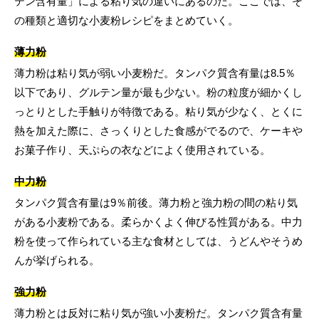
テン含有量」による粘り気の違いにあるのだ。ここでは、そ
の種類と適切な小麦粉レシピをまとめていく。
薄力粉
薄力粉は粘り気が弱い小麦粉だ。タンパク質含有量は8.5％
以下であり、グルテン量が最も少ない。粉の粒度が細かくし
っとりとした手触りが特徴である。粘り気が少なく、とくに
熱を加えた際に、さっくりとした食感がでるので、ケーキや
お菓子作り、天ぷらの衣などによく使用されている。
中力粉
タンパク質含有量は9％前後。薄力粉と強力粉の間の粘り気
がある小麦粉である。柔らかくよく伸びる性質がある。中力
粉を使って作られている主な食材としては、うどんやそうめ
んが挙げられる。
強力粉
薄力粉とは反対に粘り気が強い小麦粉だ。タンパク質含有量