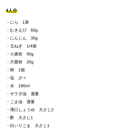
4人分
にら 1束
むきえび 60g
にんじん 30g
玉ねぎ 1/4個
小麦粉 90g
片栗粉 20g
卵 1個
塩 少々
水 180ml
サラダ油 適量
ごま油 適量
薄口しょうゆ 大さじ2
酢 大さじ1
白いりごま 大さじ1