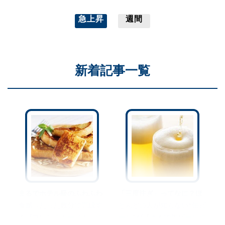
急上昇
週間
新着記事一覧
まるでホテル級のふわふわ
「三度注ぎ」ってなに？ほ
食感♡たった数分で完成す
とんどの人が知らない“缶ビ
る『フレンチトースト』の
ール”が【まるで生ビールの