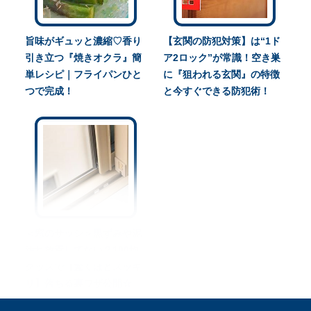
旨味がギュッと濃縮♡香り
【玄関の防犯対策】は“1ド
引き立つ『焼きオクラ』簡
ア2ロック”が常識！空き巣
単レシピ｜フライパンひと
に『狙われる玄関』の特徴
つで完成！
と今すぐできる防犯術！
＜窓のサッシ＞黒ずみや泥
汚れ放置してない？100均
グッズで【驚くほどスッキ
リ】落ちる裏ワザ公開☆