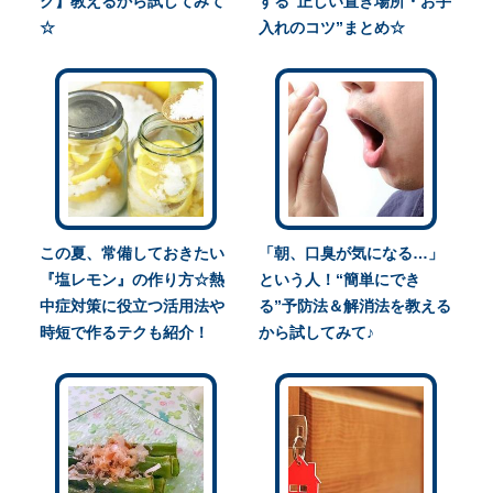
ク】教えるから試してみて
する“正しい置き場所・お手
☆
入れのコツ”まとめ☆
この夏、常備しておきたい
「朝、口臭が気になる…」
『塩レモン』の作り方☆熱
という人！“簡単にでき
中症対策に役立つ活用法や
る”予防法＆解消法を教える
時短で作るテクも紹介！
から試してみて♪