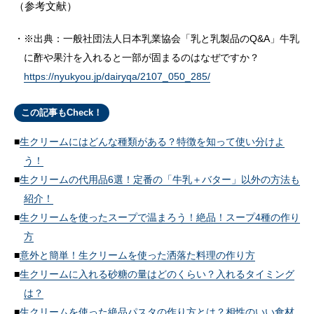
（参考文献）
※出典：一般社団法人日本乳業協会「乳と乳製品のQ&A」牛乳
に酢や果汁を入れると一部が固まるのはなぜですか？
https://nyukyou.jp/dairyqa/2107_050_285/
この記事もCheck！
生クリームにはどんな種類がある？特徴を知って使い分けよ
う！
生クリームの代用品6選！定番の「牛乳＋バター」以外の方法も
紹介！
生クリームを使ったスープで温まろう！絶品！スープ4種の作り
方
意外と簡単！生クリームを使った洒落た料理の作り方
生クリームに入れる砂糖の量はどのくらい？入れるタイミング
は？
生クリームを使った絶品パスタの作り方とは？相性のいい食材