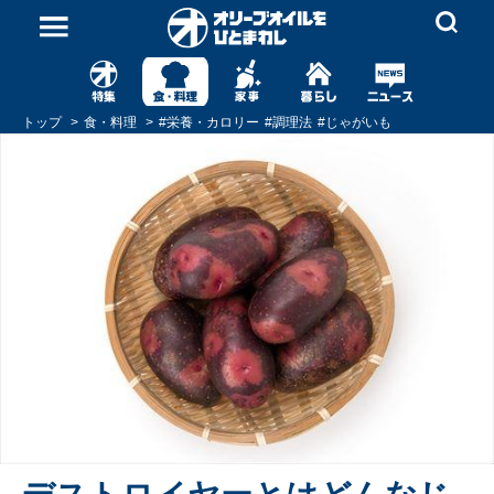
トップ
食・料理
#
栄養・カロリー
#
調理法
#
じゃがいも