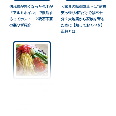
切れ味が悪くなった包丁が
＜家具の転倒防止＞は“耐震
『アルミホイル』で復活す
突っ張り棒”だけでは不十
るってホント！？砥石不要
分？大地震から家族を守る
の裏ワザ紹介！
ために【知っておくべき】
正解とは
いつもの＜冷やし中華＞が
ワンランクアップ！真似し
たくなる『ちょい足しアレ
ンジ』大公開☆激ウマだか
ら試してみて♪