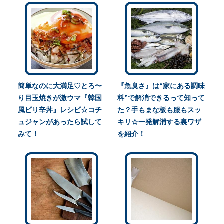
簡単なのに大満足♡とろ〜
『魚臭さ』は“家にある調味
り目玉焼きが激ウマ『韓国
料”で解消できるって知って
風ピリ辛丼』レシピ☆コチ
た？手もまな板も服もスッ
ュジャンがあったら試して
キリ☆一発解消する裏ワザ
みて！
を紹介！