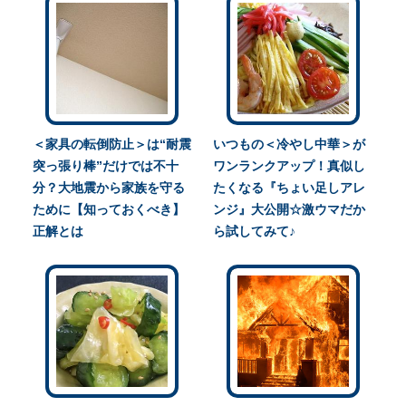
＜家具の転倒防止＞は“耐震
いつもの＜冷やし中華＞が
突っ張り棒”だけでは不十
ワンランクアップ！真似し
分？大地震から家族を守る
たくなる『ちょい足しアレ
ために【知っておくべき】
ンジ』大公開☆激ウマだか
正解とは
ら試してみて♪