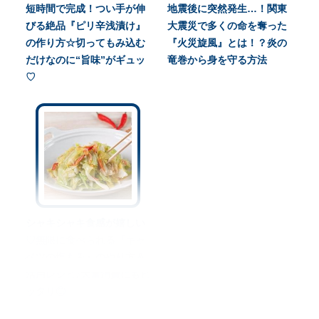
短時間で完成！つい手が伸
地震後に突然発生…！関東
びる絶品『ピリ辛浅漬け』
大震災で多くの命を奪った
の作り方☆切ってもみ込む
『火災旋風』とは！？炎の
だけなのに“旨味”がギュッ
竜巻から身を守る方法
♡
シャキシャキ食感が嬉しい
♡無限に食べられる『キャ
ベツの塩もみ』のやり方＆
活用レシピ♪大量消費にもピ
ッタリ◎