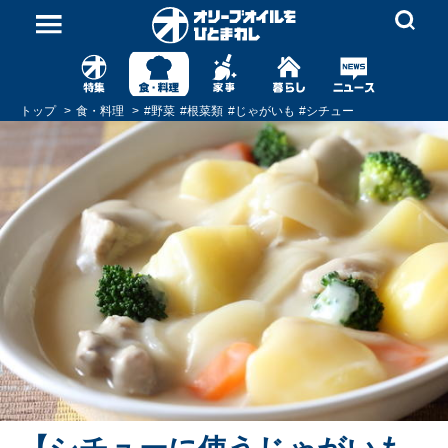
トップ
食・料理
#
野菜
#
根菜類
#
じゃがいも
#
シチュー