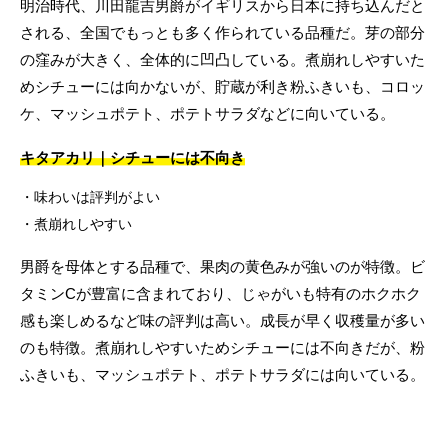
明治時代、川田龍吉男爵がイギリスから日本に持ち込んだと
される、全国でもっとも多く作られている品種だ。芽の部分
の窪みが大きく、全体的に凹凸している。煮崩れしやすいた
めシチューには向かないが、貯蔵が利き粉ふきいも、コロッ
ケ、マッシュポテト、ポテトサラダなどに向いている。
キタアカリ｜シチューには不向き
味わいは評判がよい
煮崩れしやすい
男爵を母体とする品種で、果肉の黄色みが強いのが特徴。ビ
タミンCが豊富に含まれており、じゃがいも特有のホクホク
感も楽しめるなど味の評判は高い。成長が早く収穫量が多い
のも特徴。煮崩れしやすいためシチューには不向きだが、粉
ふきいも、マッシュポテト、ポテトサラダには向いている。