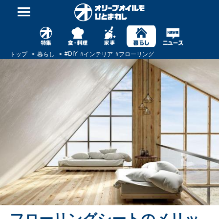
#
DIY
トップ
暮らし
#
インテリア
#
フローリング
フローリングシートのメリッ