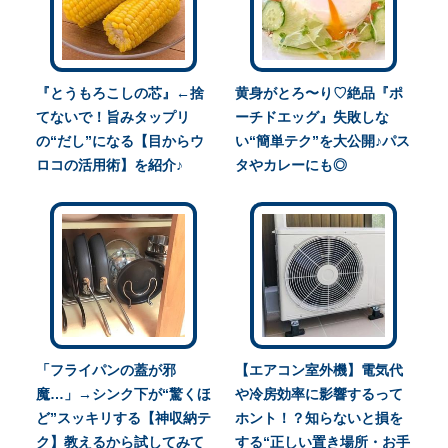
『とうもろこしの芯』←捨
黄身がとろ〜り♡絶品『ポ
てないで！旨みタップリ
ーチドエッグ』失敗しな
の“だし”になる【目からウ
い“簡単テク”を大公開♪パス
ロコの活用術】を紹介♪
タやカレーにも◎
「フライパンの蓋が邪
【エアコン室外機】電気代
魔…」→シンク下が“驚くほ
や冷房効率に影響するって
ど”スッキリする【神収納テ
ホント！？知らないと損を
ク】教えるから試してみて
する“正しい置き場所・お手