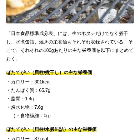
「日本食品標準成分表」には、生のホタテだけでなく煮干
し、水煮缶詰、焼きの栄養価もそれぞれ収録されている。そ
こで、それぞれの100gあたりの主な栄養価を以下にまとめて
おく。
ほたてがい（貝柱/煮干し）の主な栄養価
・カロリー：301kcal
・たんぱく質：65.7g
・脂質：1.4g
・炭水化物：7.6g
（・食物繊維：0g）
ほたてがい（貝柱/水煮缶詰）の主な栄養価
・カロリー：87kcal