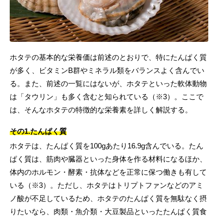
ホタテの基本的な栄養価は前述のとおりで、特にたんぱく質
が多く、ビタミンB群やミネラル類をバランスよく含んでい
る。また、前述の一覧にはないが、ホタテといった軟体動物
は「タウリン」も多く含むと知られている（※3）。ここで
は、そんなホタテの特徴的な栄養素を詳しく解説する。
その1.たんぱく質
ホタテは、たんぱく質を100gあたり16.9g含んでいる。たん
ぱく質は、筋肉や臓器といった身体を作る材料になるほか、
体内のホルモン・酵素・抗体などを正常に保つ働きも有して
いる（※3）。ただし、ホタテはトリプトファンなどのアミ
ノ酸が不足しているため、ホタテのたんぱく質を無駄なく摂
りたいなら、肉類・魚介類・大豆製品といったたんぱく質食