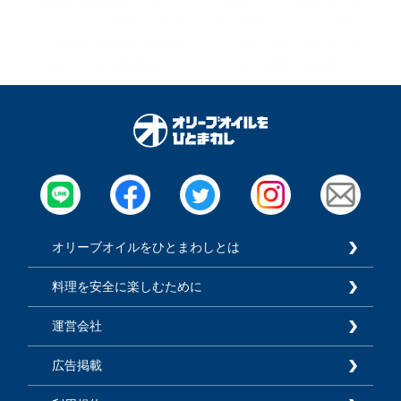
【玄関の防犯対策】は“1ド
＜窓のサッシ＞黒ずみや泥
ア2ロック”が常識！空き巣
汚れ放置してない？100均
に『狙われる玄関』の特徴
グッズで【驚くほどスッキ
と今すぐできる防犯術！
リ】落ちる裏ワザ公開☆
オリーブオイルをひとまわしとは
料理を安全に楽しむために
運営会社
広告掲載