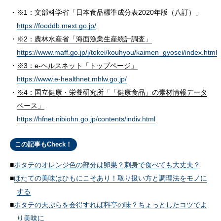
※1：文部科学省「日本食品標準成分表2020年版（八訂）」
https://fooddb.mext.go.jp/
※2：農林水産省「海面漁業生産統計調査」
https://www.maff.go.jp/j/tokei/kouhyou/kaimen_gyosei/index.html
※3：e-ヘルスネット「トップページ」
https://www.e-healthnet.mhlw.go.jp/
※4：国立健康・栄養研究所「「健康食品」の素材情報データ
ベース」
https://hfnet.nibiohn.go.jp/contents/indiv.html
この記事もCheck！
ホタテのオレンジ色の部分は卵巣？刺身で食べても大丈夫？
ほたての美味はひもにこそあり！取り扱い方と調理法をモノに
する
ホタテの天ぷらを会得すれば料亭の味？ちょっとしたコツでよ
り美味に