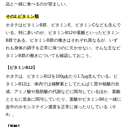
品と一緒に食べるのが望ましい。
その2.ビタミン類
ホタテはビタミンB群、ビタミンE、ビタミンCなども含んで
いる。特に多いのが、ビタミンB12や葉酸といったビタミン
B群である。ビタミンB群の働きはそれぞれ異なるが、いず
れも身体の調子を正常に保つのに欠かせない。そんな主なビ
タミンB群の働きについても確認しておこう。
【ビタミンB12】
ホタテは、ビタミンB12を100gあたり1.7μg含んでいる。ビ
タミンB12は、体内では補酵素としてたんぱく質や核酸の合
成、アミノ酸や脂肪酸の代謝などに関与しているほか、葉酸
とともに造血に関与していたり、葉酸やビタミンB6と一緒に
血中のホモシステイン濃度を正常に保ったりしている（※
4）。
【葉酸】