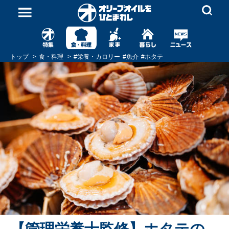
トップ
食・料理
#
栄養・カロリー
#
魚介
#
ホタテ
【管理栄養士監修】ホタテの