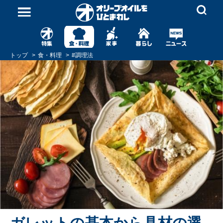
トップ
食・料理
#
調理法
ガレットの基本から具材の選