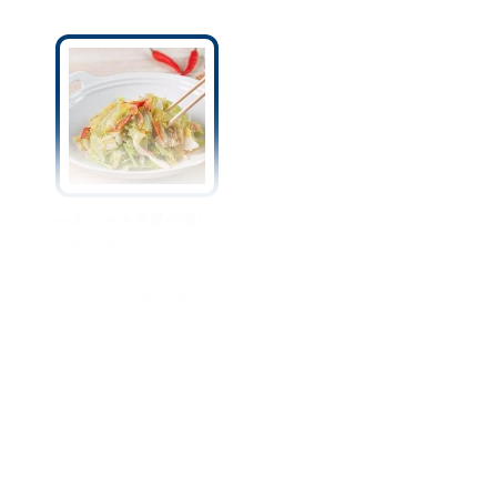
シャキシャキ食感が嬉しい
♡無限に食べられる『キャ
ベツの塩もみ』のやり方＆
活用レシピ♪大量消費にもピ
ッタリ◎