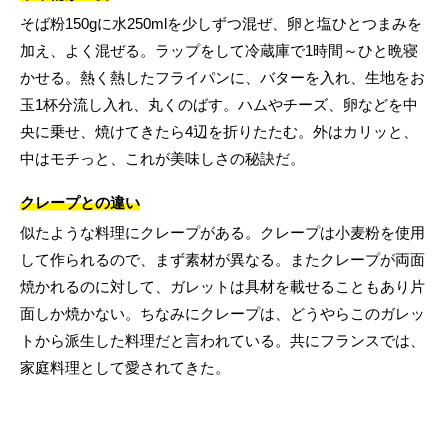
そば粉150gに水250mlを少しずつ混ぜ、卵と塩ひとつまみを
加え、よく混ぜる。ラップをして冷蔵庫で1時間～ひと晩寝
かせる。熱く熱したフライパンに、バターを入れ、生地をお
玉1杯分流し入れ、丸くのばす。ハムやチーズ、卵などを中
央に乗せ、焼けてきたら4辺を折りたたむ。外はカリッと、
中はモチっと、これが美味しさの秘訣だ。
クレープとの違い
似たような料理にクレープがある。クレープは小麦粉を使用
して作られるので、まず素材が異なる。またクレープが両面
焼かれるのに対して、ガレットは具材を載せることもあり片
面しか焼かない。ちなみにクレープは、どうやらこのガレッ
トから派生した料理だと言われている。共にフランスでは、
家庭料理として愛されてきた。