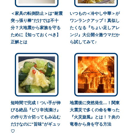
＜家具の転倒防止＞は“耐震
いつもの＜冷やし中華＞が
突っ張り棒”だけでは不十
ワンランクアップ！真似し
分？大地震から家族を守る
たくなる『ちょい足しアレ
ために【知っておくべき】
ンジ』大公開☆激ウマだか
正解とは
ら試してみて♪
短時間で完成！つい手が伸
地震後に突然発生…！関東
びる絶品『ピリ辛浅漬け』
大震災で多くの命を奪った
の作り方☆切ってもみ込む
『火災旋風』とは！？炎の
だけなのに“旨味”がギュッ
竜巻から身を守る方法
♡