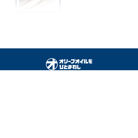
＜窓のサッシ＞黒ずみや泥
汚れ放置してない？100均
グッズで【驚くほどスッキ
リ】落ちる裏ワザ公開☆
オリーブオイルをひとまわしとは
料理を安全に楽しむために
運営会社