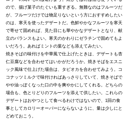
ので、揚げ菓子のたぐいも重すぎる。無難なのはフルーツだ
が、フルーツだけでは物足りないという方におすすめしたい
のは、寒天を使ったデザートだ。色鮮やかなフルーツを寒天
で寄せて固めれば、見た目にも華やかなデザートとなり、献
立のバランスもよい。寒天のかわりにゼラチンで固めてもよ
いだろう。あればミントの葉なども添えてみたい。
焼きそばの味付けを中華風で仕上げたときは、デザートも杏
仁豆腐などを合わせてはいかがだろうか。焼きそばをエスニ
ック風味で仕上げた場合は、タピオカを合わせてみよう。コ
コナッツミルクで味付ければあっさりしていて、焼きそばで
やや油っぽくなった口の中を爽やかにしてくれる。どちらの
場合も、色とりどりのフルーツを添えて供したい。これらの
デザートはおやつとして食べるわけではないので、1回の食
事としてカロリーオーバーにならないように、量は少しにと
どめておこう。