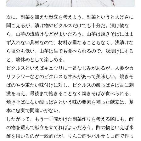
次に、副菜を加えた献立を考えよう。副菜というと大げさに
聞こえるが、漬け物やピクルスだけでも十分だ。漬け物な
ら、山芋の浅漬けなどがよいだろう。山芋は焼きそばにはま
ず入れない具材なので、材料が重なることもなく、浅漬けな
ら塩分も低い。山芋は生でも食べられるので、浅漬けにする
と、箸休めとして楽しめる。
ピクルスといえばキュウリに一番なじみがあるが、人参やカ
リフラワーなどのピクルスも甘みがあって美味しい。焼きそ
ばのやや重たい味付けに対し、ピクルスの酸っぱさは舌に刺
激を与え、最後まで飽きることなく焼きそばが食べられる。
焼きそばにない酸っぱさという味の要素を補った献立は、基
本に忠実で間違いがない。
したがって、もう一手間かけた副菜作りを考える際にも、酢
の物を選んで献立を立てればよいだろう。酢の物といえば米
酢を用いるのが一般的だが、りんご酢やバルサミコ酢で作っ