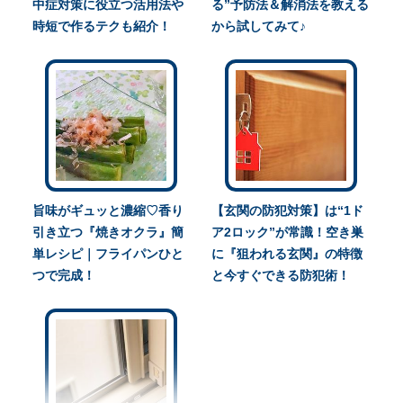
中症対策に役立つ活用法や
る”予防法＆解消法を教える
時短で作るテクも紹介！
から試してみて♪
旨味がギュッと濃縮♡香り
【玄関の防犯対策】は“1ド
引き立つ『焼きオクラ』簡
ア2ロック”が常識！空き巣
単レシピ｜フライパンひと
に『狙われる玄関』の特徴
つで完成！
と今すぐできる防犯術！