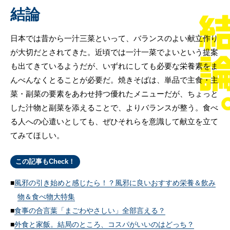
結論
日本では昔から一汁三菜といって、バランスのよい献立作り
が大切だとされてきた。近頃では一汁一菜でよいという提案
も出てきているようだが、いずれにしても必要な栄養素をま
んべんなくとることが必要だ。焼きそばは、単品で主食・主
菜・副菜の要素をあわせ持つ優れたメニューだが、ちょっと
した汁物と副菜を添えることで、よりバランスが整う。食べ
る人への心遣いとしても、ぜひそれらを意識して献立を立て
てみてほしい。
この記事もCheck！
風邪の引き始めと感じたら！？風邪に良いおすすめ栄養＆飲み
物＆食べ物大特集
食事の合言葉「まごわやさしい」全部言える？
外食と家飯。結局のところ、コスパがいいのはどっち？