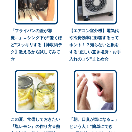
「フライパンの蓋が邪
【エアコン室外機】電気代
魔…」→シンク下が“驚くほ
や冷房効率に影響するって
ど”スッキリする【神収納テ
ホント！？知らないと損を
ク】教えるから試してみて
する“正しい置き場所・お手
☆
入れのコツ”まとめ☆
この夏、常備しておきたい
「朝、口臭が気になる…」
『塩レモン』の作り方☆熱
という人！“簡単にでき