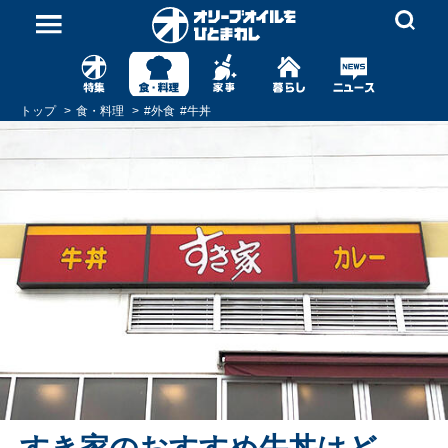
トップ
食・料理
#
外食
#
牛丼
すき家のおすすめ牛丼はど