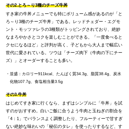
その2.とろ～り3種のチーズ牛丼
すき家の牛丼メニューでも特にボリューム感があるのが「と
ろ～り3種のチーズ牛丼」である。レッドチェダー・エグモ
ント・モッツァレラの3種類がトッピングされており、絶妙
なまろやかさとコクを楽しむことができる。「一度食べると
クセになるほど」と評判が高く、子どもから大人まで幅広い
世代に愛されている。ツウは「チーズ肉下（牛肉の下にチー
ズ）」とオーダーすることも多い。
並盛：カロリー911kcal、たんぱく質34.3g、脂質38.4g、炭水
化物107.7g、食塩相当量3.5g
その3.牛丼
はじめてすき家に行くなら、まずはシンプルに「牛丼」を試
すのがおすすめ。白いご飯に合うよう牛肉と玉ねぎの割合を
「4：1」でバランスよく調整したり、フルーティーで甘すぎ
ない絶妙な味わいの「秘伝のタレ」を使ったりするなど、す