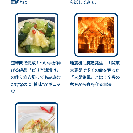
正解とは
ら試してみて♪
短時間で完成！つい手が伸
地震後に突然発生…！関東
びる絶品『ピリ辛浅漬け』
大震災で多くの命を奪った
の作り方☆切ってもみ込む
『火災旋風』とは！？炎の
だけなのに“旨味”がギュッ
竜巻から身を守る方法
♡