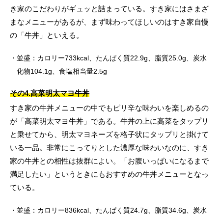
き家のこだわりがギュッと詰まっている。すき家にはさまざ
まなメニューがあるが、まず味わってほしいのはすき家自慢
の「牛丼」といえる。
並盛：カロリー733kcal、たんぱく質22.9g、脂質25.0g、炭水
化物104.1g、食塩相当量2.5g
その4.高菜明太マヨ牛丼
すき家の牛丼メニューの中でもピリ辛な味わいを楽しめるの
が「高菜明太マヨ牛丼」である。牛丼の上に高菜をタップリ
と乗せてから、明太マヨネーズを格子状にタップリと掛けて
いる一品。非常にこってりとした濃厚な味わいなのに、すき
家の牛丼との相性は抜群によい。「お腹いっぱいになるまで
満足したい」というときにもおすすめの牛丼メニューとなっ
ている。
並盛：カロリー836kcal、たんぱく質24.7g、脂質34.6g、炭水