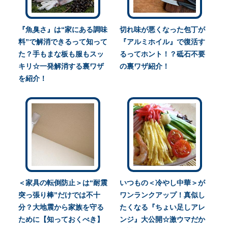
『魚臭さ』は“家にある調味
切れ味が悪くなった包丁が
料”で解消できるって知って
『アルミホイル』で復活す
た？手もまな板も服もスッ
るってホント！？砥石不要
キリ☆一発解消する裏ワザ
の裏ワザ紹介！
を紹介！
＜家具の転倒防止＞は“耐震
いつもの＜冷やし中華＞が
突っ張り棒”だけでは不十
ワンランクアップ！真似し
分？大地震から家族を守る
たくなる『ちょい足しアレ
ために【知っておくべき】
ンジ』大公開☆激ウマだか